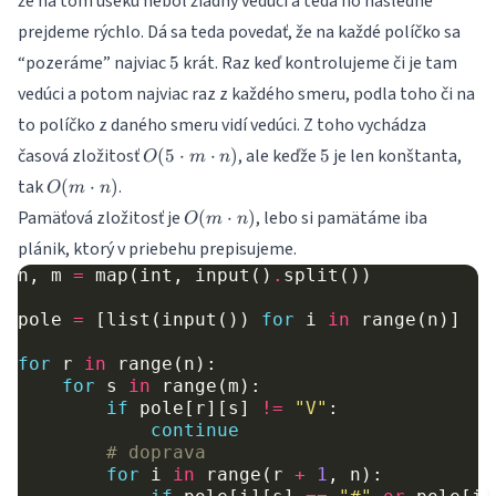
že na tom úseku nebol žiadny vedúci a teda ho následne
prejdeme rýchlo. Dá sa teda povedať, že na každé políčko sa
5
“pozeráme” najviac
krát. Raz keď kontrolujeme či je tam
5
vedúci a potom najviac raz z každého smeru, podla toho či na
to políčko z daného smeru vidí vedúci. Z toho vychádza
O(5\cdot
5
časová zložitosť
, ale keďže
je len konštanta,
(
5
⋅
⋅
)
5
O
m
n
m\cdot
O(m\cdot
tak
.
(
⋅
)
O
m
n
n)
n)
O(m\cdot
Pamäťová zložitosť je
, lebo si pamätáme iba
(
⋅
)
O
m
n
n)
plánik, ktorý v priebehu prepisujeme.
n
,
m
=
map
(
int
,
input
()
.
split
())
pole
=
[
list
(
input
())
for
i
in
range
(
n
)]
for
r
in
range
(
n
):
for
s
in
range
(
m
):
if
pole
[
r
][
s
]
!=
"V"
:
continue
# doprava
for
i
in
range
(
r
+
1
,
n
):