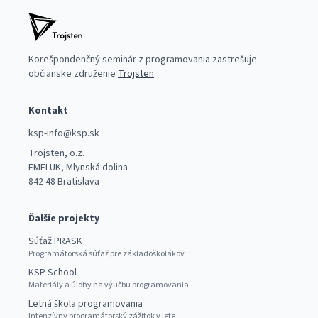
Korešpondenčný seminár z programovania zastrešuje
občianske združenie
Trojsten
.
Kontakt
ksp-info@ksp.sk
Trojsten, o.z.
FMFI UK, Mlynská dolina
842 48 Bratislava
Ďalšie projekty
Súťaž PRASK
Programátorská súťaž pre základoškolákov
KSP School
Materiály a úlohy na výučbu programovania
Letná škola programovania
Intenzívny programátorský zážitok v lete