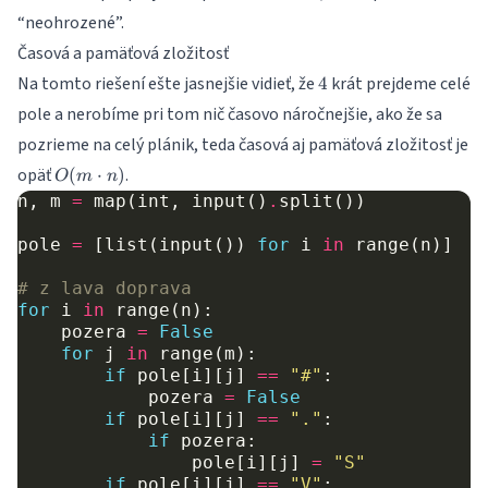
“neohrozené”.
Časová a pamäťová zložitosť
4
Na tomto riešení ešte jasnejšie vidieť, že
krát prejdeme celé
4
pole a nerobíme pri tom nič časovo náročnejšie, ako že sa
pozrieme na celý plánik, teda časová aj pamäťová zložitosť je
O(m\cdot
opäť
.
(
⋅
)
O
m
n
n)
n
,
m
=
map
(
int
,
input
()
.
split
())
pole
=
[
list
(
input
())
for
i
in
range
(
n
)]
# z lava doprava
for
i
in
range
(
n
):
pozera
=
False
for
j
in
range
(
m
):
if
pole
[
i
][
j
]
==
"#"
:
pozera
=
False
if
pole
[
i
][
j
]
==
"."
:
if
pozera
:
pole
[
i
][
j
]
=
"S"
if
pole
[
i
][
j
]
==
"V"
: