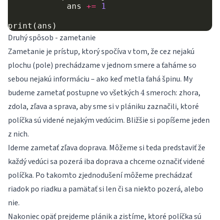
ans
+=
1
print
(
ans
)
Druhý spôsob - zametanie
Zametanie je prístup, ktorý spočíva v tom, že cez nejakú
plochu (pole) prechádzame v jednom smere a ťaháme so
sebou nejakú informáciu – ako keď metla ťahá špinu. My
4
budeme zametať postupne vo všetkých
smeroch: zhora,
4
zdola, zľava a sprava, aby sme si v plániku zaznačili, ktoré
políčka sú videné nejakým vedúcim. Bližšie si popíšeme jeden
z nich.
Ideme zametať zľava doprava. Môžeme si teda predstaviť že
každý vedúci sa pozerá iba doprava a chceme označiť videné
políčka. Po takomto zjednodušení môžeme prechádzať
riadok po riadku a pamätať si len či sa niekto pozerá, alebo
nie.
Nakoniec opäť prejdeme plánik a zistíme, ktoré políčka sú