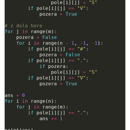
pole
[
i
][
j
]
=
"S"
if
pole
[
i
][
j
]
==
"V"
:
pozera
=
True
# z dola hore
for
j
in
range
(
m
):
pozera
=
False
for
i
in
range
(
n
-
1
,
-
1
,
-
1
):
if
pole
[
i
][
j
]
==
"#"
:
pozera
=
False
if
pole
[
i
][
j
]
==
"."
:
if
pozera
:
pole
[
i
][
j
]
=
"S"
if
pole
[
i
][
j
]
==
"V"
:
pozera
=
True
ans
=
0
for
i
in
range
(
n
):
for
j
in
range
(
m
):
if
pole
[
i
][
j
]
==
"."
:
ans
+=
1