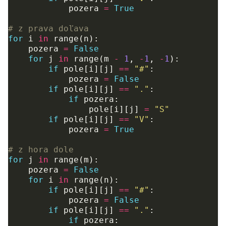
pozera
=
True
# z prava doľava
for
i
in
range
(
n
):
pozera
=
False
for
j
in
range
(
m
-
1
,
-
1
,
-
1
):
if
pole
[
i
][
j
]
==
"#"
:
pozera
=
False
if
pole
[
i
][
j
]
==
"."
:
if
pozera
:
pole
[
i
][
j
]
=
"S"
if
pole
[
i
][
j
]
==
"V"
:
pozera
=
True
# z hora dole
for
j
in
range
(
m
):
pozera
=
False
for
i
in
range
(
n
):
if
pole
[
i
][
j
]
==
"#"
:
pozera
=
False
if
pole
[
i
][
j
]
==
"."
:
if
pozera
: