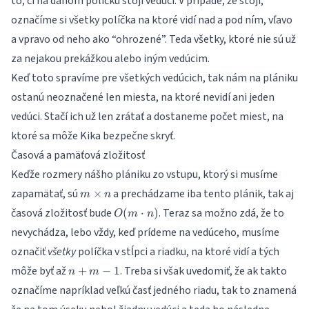
to, či na danom políčku stojí vedúci. V prípade, že stojí,
označíme si všetky políčka na ktoré vidí nad a pod ním, vľavo
a vpravo od neho ako “ohrozené”. Teda všetky, ktoré nie sú už
za nejakou prekážkou alebo iným vedúcim.
Keď toto spravíme pre všetkých vedúcich, tak nám na plániku
ostanú neoznačené len miesta, na ktoré nevidí ani jeden
vedúci. Stačí ich už len zrátať a dostaneme počet miest, na
ktoré sa môže Kika bezpečne skryť.
Časová a pamäťová zložitosť
Keďže rozmery nášho plániku zo vstupu, ktorý si musíme
m\times
zapamätať, sú
a prechádzame iba tento plánik, tak aj
×
m
n
n
O(m\cdot
časová zložitosť bude
. Teraz sa možno zdá, že to
(
⋅
)
O
m
n
n)
nevychádza, lebo vždy, keď prídeme na vedúceho, musíme
označiť
všetky
políčka v stĺpci a riadku, na ktoré vidí a tých
n+m-
môže byť až
. Treba si však uvedomiť, že ak takto
+
−
1
n
m
1
označíme napríklad veľkú časť jedného riadu, tak to znamená