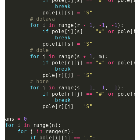
if
pole
[
i
][
s
]
==
"#"
or
pole
[
i
]
break
pole
[
i
][
s
]
=
"S"
# dolava
for
i
in
range
(
r
-
1
,
-
1
,
-
1
):
if
pole
[
i
][
s
]
==
"#"
or
pole
[
i
]
break
pole
[
i
][
s
]
=
"S"
# dole
for
j
in
range
(
s
+
1
,
m
):
if
pole
[
r
][
j
]
==
"#"
or
pole
[
r
]
break
pole
[
r
][
j
]
=
"S"
# hore
for
j
in
range
(
s
-
1
,
-
1
,
-
1
):
if
pole
[
r
][
j
]
==
"#"
or
pole
[
r
]
break
pole
[
r
][
j
]
=
"S"
ans
=
0
for
i
in
range
(
n
):
for
j
in
range
(
m
):
if
pole
[
i
][
j
]
==
"."
: