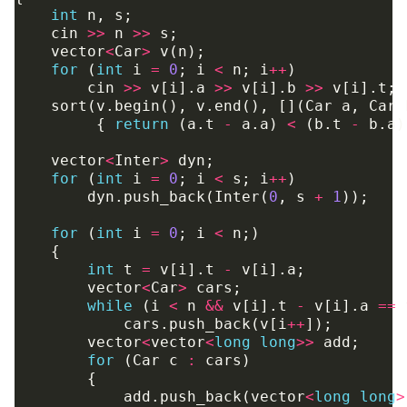
int
n
,
s
;
cin
>>
n
>>
s
;
vector
<
Car
>
v
(
n
);
for
(
int
i
=
0
;
i
<
n
;
i
++
)
cin
>>
v
[
i
].
a
>>
v
[
i
].
b
>>
v
[
i
].
t
;
sort
(
v
.
begin
(),
v
.
end
(),
[](
Car
a
,
Car
{
return
(
a
.
t
-
a
.
a
)
<
(
b
.
t
-
b
.
a
)
vector
<
Inter
>
dyn
;
for
(
int
i
=
0
;
i
<
s
;
i
++
)
dyn
.
push_back
(
Inter
(
0
,
s
+
1
));
for
(
int
i
=
0
;
i
<
n
;)
{
int
t
=
v
[
i
].
t
-
v
[
i
].
a
;
vector
<
Car
>
cars
;
while
(
i
<
n
&&
v
[
i
].
t
-
v
[
i
].
a
==
cars
.
push_back
(
v
[
i
++
]);
vector
<
vector
<
long
long
>>
add
;
for
(
Car
c
:
cars
)
{
add
.
push_back
(
vector
<
long
long
>