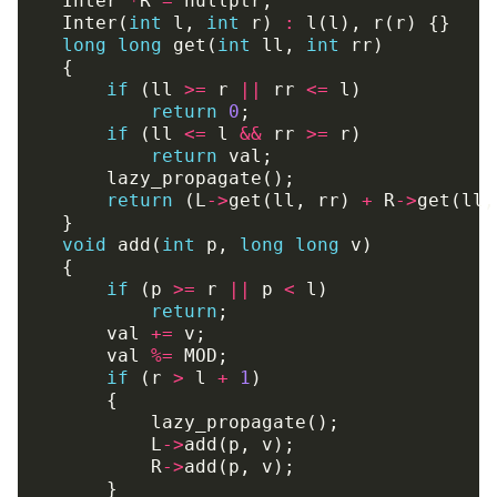
Inter
*
R
=
nullptr
;
Inter
(
int
l
,
int
r
)
:
l
(
l
),
r
(
r
)
{}
long
long
get
(
int
ll
,
int
rr
)
{
if
(
ll
>=
r
||
rr
<=
l
)
return
0
;
if
(
ll
<=
l
&&
rr
>=
r
)
return
val
;
lazy_propagate
();
return
(
L
->
get
(
ll
,
rr
)
+
R
->
get
(
ll
,
}
void
add
(
int
p
,
long
long
v
)
{
if
(
p
>=
r
||
p
<
l
)
return
;
val
+=
v
;
val
%=
MOD
;
if
(
r
>
l
+
1
)
{
lazy_propagate
();
L
->
add
(
p
,
v
);
R
->
add
(
p
,
v
);
}