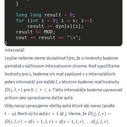
}
long
long
result
=
0
;
for
(
int
i
=
0
;
i
<
s
;
i
++
)
result
+=
dyn
[
s
][
i
];
result
%=
MOD
;
cout
<<
result
<<
"
\n
"
;
}
Intervaláč
Lepšie riešenie vieme dosiahnuť tým, že si hodnoty budeme
pamätať v súčtovom intervalovom strome. Keď vypočítame
i
s
hodnoty pre
, budeme ich mať zapísané v
intervaláčoch:
i
s
l
D(i,
jeden intervaláč pre každé
, v ktorom budeme mať hodnoty
l
0\leq
pre
. Tieto intervaláče budeme upravovať
(
,
,
)
0
≤
≤
D
i
l
r
r
s
r
pritom ako spracúvame ďalšie autá.
\leq
t-
Vždy naraz spracujeme všetky autá ktoré idú naraz (podľa
s
a
i+1
j
D(j,l,r)=D(i,l,r)
). Nech sú to autá
až
. Vieme, že
−
+
1
(
,
,
)
=
t
a
i
j
D
j
l
r
+ d(i+1,l,r) +
.
(
,
,
)
+
(
+
1
,
,
)
+
(
+
1
,
,
)
…
(
,
,
)
D
i
l
r
d
i
l
r
d
i
l
r
d
j
l
r
d(i+1,l,r) \dots