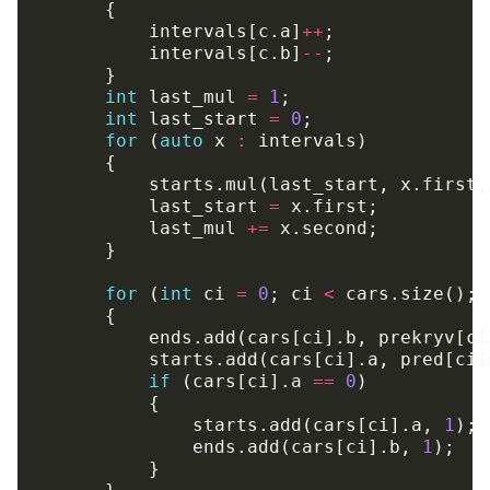
{
intervals
[
c
.
a
]
++
;
intervals
[
c
.
b
]
--
;
}
int
last_mul
=
1
;
int
last_start
=
0
;
for
(
auto
x
:
intervals
)
{
starts
.
mul
(
last_start
,
x
.
first
,
last_start
=
x
.
first
;
last_mul
+=
x
.
second
;
}
for
(
int
ci
=
0
;
ci
<
cars
.
size
();
{
ends
.
add
(
cars
[
ci
].
b
,
prekryv
[
ci
starts
.
add
(
cars
[
ci
].
a
,
pred
[
ci
]
if
(
cars
[
ci
].
a
==
0
)
{
starts
.
add
(
cars
[
ci
].
a
,
1
);
ends
.
add
(
cars
[
ci
].
b
,
1
);
}