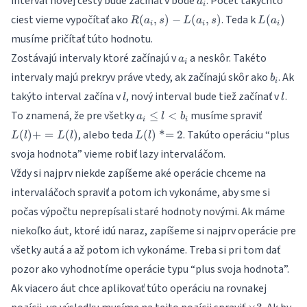
interval novej cesty bude začínať v bode
. Počet takýchto
a
i
R(a_i,s)-
L(a_i)
ciest vieme vypočítať ako
. Teda k
(
,
)
−
(
,
)
(
)
R
a
s
L
a
s
L
a
i
i
i
L(a_i,s)
musíme pričítať túto hodnotu.
a_i
Zostávajú intervaly ktoré začínajú v
a neskôr. Takéto
a
i
b_i
intervaly majú prekryv práve vtedy, ak začínajú skôr ako
. Ak
b
i
l
l
takýto interval začína v
, nový interval bude tiež začínať v
.
l
l
a_i
L(l)
To znamená, že pre všetky
musíme spraviť
≤
<
a
l
b
i
i
\leq
+=
L(l)\text{
, alebo teda
. Takúto operáciu “plus
(
)
+
=
(
)
(
)
*=
2
L
l
L
l
L
l
l <
L(l)
*= }2
svoja hodnota” vieme robiť lazy intervaláčom.
b_i
Vždy si najprv niekde zapíšeme aké operácie chceme na
intervaláčoch spraviť a potom ich vykonáme, aby sme si
počas výpočtu neprepísali staré hodnoty novými. Ak máme
niekoľko áut, ktoré idú naraz, zapíšeme si najprv operácie pre
všetky autá a až potom ich vykonáme. Treba si pri tom dať
pozor ako vyhodnotíme operácie typu “plus svoja hodnota”.
Ak viacero áut chce aplikovať túto operáciu na rovnakej
\times