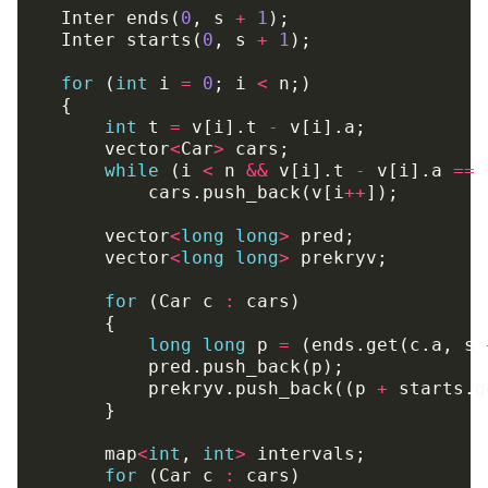
Inter
ends
(
0
,
s
+
1
);
Inter
starts
(
0
,
s
+
1
);
for
(
int
i
=
0
;
i
<
n
;)
{
int
t
=
v
[
i
].
t
-
v
[
i
].
a
;
vector
<
Car
>
cars
;
while
(
i
<
n
&&
v
[
i
].
t
-
v
[
i
].
a
==
cars
.
push_back
(
v
[
i
++
]);
vector
<
long
long
>
pred
;
vector
<
long
long
>
prekryv
;
for
(
Car
c
:
cars
)
{
long
long
p
=
(
ends
.
get
(
c
.
a
,
s
pred
.
push_back
(
p
);
prekryv
.
push_back
((
p
+
starts
.
g
}
map
<
int
,
int
>
intervals
;
for
(
Car
c
:
cars
)