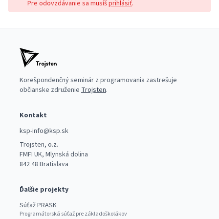
Pre odovzdávanie sa musíš
prihlásiť
.
Korešpondenčný seminár z programovania zastrešuje
občianske združenie
Trojsten
.
Kontakt
ksp-info@ksp.sk
Trojsten, o.z.
FMFI UK, Mlynská dolina
842 48 Bratislava
Ďalšie projekty
Súťaž PRASK
Programátorská súťaž pre základoškolákov