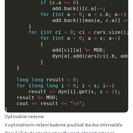
if
(
c
.
a
==
0
)
add
.
back
()[
c
.
a
]
++
;
for
(
int
a
=
0
;
a
<
c
.
b
;
a
++
)
add
.
back
()[
max
(
a
,
c
.
a
)]
+=
}
for
(
int
ci
=
0
;
ci
<
cars
.
size
();
for
(
int
a
=
0
;
a
<
s
;
a
++
)
{
add
[
ci
][
a
]
%=
MOD
;
dyn
[
a
].
add
(
cars
[
ci
].
b
,
add
[
}
}
long
long
result
=
0
;
for
(
long
long
i
=
0
;
i
<
s
;
i
++
)
result
+=
dyn
[
i
].
get
(
s
,
s
+
1
);
result
%=
MOD
;
cout
<<
result
<<
"
\n
"
;
}
Optimálne riešenie
V optimálnom riešení budeme používať iba dva intervaláče.
L(l)