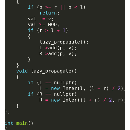
{
if
(
p
>=
r
||
p
<
l
)
return
;
val
+=
v
;
val
%=
MOD
;
if
(
r
>
l
+
1
)
{
lazy_propagate
();
L
->
add
(
p
,
v
);
R
->
add
(
p
,
v
);
}
}
void
lazy_propagate
()
{
if
(
L
==
nullptr
)
L
=
new
Inter
(
l
,
(
l
+
r
)
/
2
);
if
(
R
==
nullptr
)
R
=
new
Inter
((
l
+
r
)
/
2
,
r
);
}
};
int
main
()
{