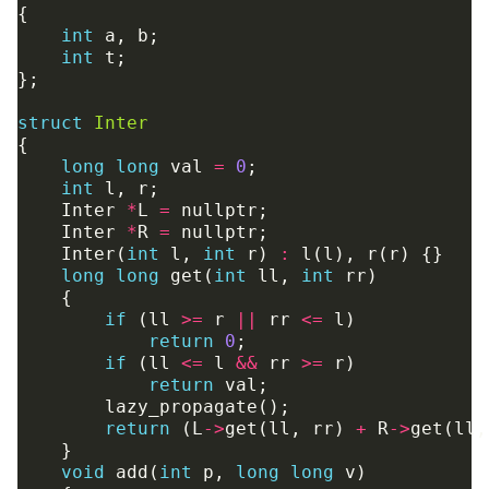
{
int
a
,
b
;
int
t
;
};
struct
Inter
{
long
long
val
=
0
;
int
l
,
r
;
Inter
*
L
=
nullptr
;
Inter
*
R
=
nullptr
;
Inter
(
int
l
,
int
r
)
:
l
(
l
),
r
(
r
)
{}
long
long
get
(
int
ll
,
int
rr
)
{
if
(
ll
>=
r
||
rr
<=
l
)
return
0
;
if
(
ll
<=
l
&&
rr
>=
r
)
return
val
;
lazy_propagate
();
return
(
L
->
get
(
ll
,
rr
)
+
R
->
get
(
ll
,
}
void
add
(
int
p
,
long
long
v
)