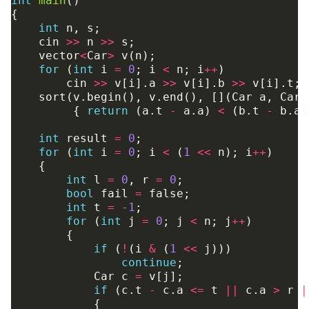
int
main
()
{
int
n
,
s
;
cin
>>
n
>>
s
;
vector
<
Car
>
v
(
n
);
for
(
int
i
=
0
;
i
<
n
;
i
++
)
cin
>>
v
[
i
].
a
>>
v
[
i
].
b
>>
v
[
i
].
t
;
sort
(
v
.
begin
(),
v
.
end
(),
[](
Car
a
,
Car
{
return
(
a
.
t
-
a
.
a
)
<
(
b
.
t
-
b
.
a
)
int
result
=
0
;
for
(
int
i
=
0
;
i
<
(
1
<<
n
);
i
++
)
{
int
l
=
0
,
r
=
0
;
bool
fail
=
false
;
int
t
=
-1
;
for
(
int
j
=
0
;
j
<
n
;
j
++
)
{
if
(
!
(
i
&
(
1
<<
j
)))
continue
;
Car
c
=
v
[
j
];
if
(
c
.
t
-
c
.
a
<=
t
||
c
.
a
>
r
|
{