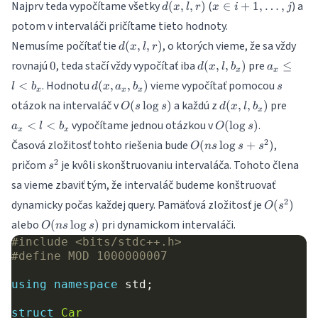
d(x,l,r)
x \in
Najprv teda vypočítame všetky
(
) a
(
,
,
)
d(j,l,r)
∈
+
1
,
…
,
d
x
l
r
x
i
j
{i+1,\dots,j}
potom v intervaláči pričítame tieto hodnoty.
d(x,l,r)
Nemusíme počítať tie
, o ktorých vieme, že sa vždy
(
,
,
)
d
x
l
r
0
d(x,l,b_x)
a_x\leq
rovnajú
, teda stačí vždy vypočítať iba
pre
0
(
,
,
)
≤
d
x
l
b
a
x
x
l<b_x
d(x,a_x,b_x)
s
. Hodnotu
vieme vypočítať pomocou
<
(
,
,
)
l
b
d
x
a
b
s
x
x
x
O(s\log
d(x,l,b_x)
a_x<
otázok na intervaláč v
a každú z
pre
(
l
o
g
)
(
,
,
)
O
s
s
d
x
l
b
x
s)
O(\log
vypočítame jednou otázkou v
.
<
<
(
l
o
g
)
a
l
b
O
s
x
x
s)
O(ns\log
2
Časová zložitosť tohto riešenia bude
,
(
l
o
g
+
)
O
n
s
s
s
s + s^2)
s^2
2
pričom
je kvôli skonštruovaniu intervaláča. Tohoto člena
s
sa vieme zbaviť tým, že intervaláč budeme konštruovať
O(s^2)
2
dynamicky počas každej query. Pamäťová zložitosť je
(
)
O
s
O(ns\log
alebo
pri dynamickom intervaláči.
(
l
o
g
)
O
n
s
s
s)
#include
<bits/stdc++.h>
#define MOD 1000000007
using
namespace
std
;
struct
Car