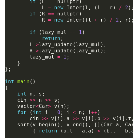
if
(
L
==
nullptr
)
L
=
new
Inter
(
l
,
(
l
+
r
)
/
2
);
if
(
R
==
nullptr
)
R
=
new
Inter
((
l
+
r
)
/
2
,
r
);
if
(
lazy_mul
==
1
)
return
;
L
->
lazy_update
(
lazy_mul
);
R
->
lazy_update
(
lazy_mul
);
lazy_mul
=
1
;
}
};
int
main
()
{
int
n
,
s
;
cin
>>
n
>>
s
;
vector
<
Car
>
v
(
n
);
for
(
int
i
=
0
;
i
<
n
;
i
++
)
cin
>>
v
[
i
].
a
>>
v
[
i
].
b
>>
v
[
i
].
t
;
sort
(
v
.
begin
(),
v
.
end
(),
[](
Car
a
,
Car
{
return
(
a
.
t
-
a
.
a
)
<
(
b
.
t
-
b
.
a
)