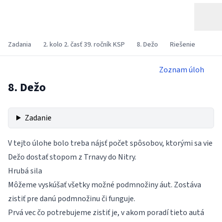
Zadania
2. kolo 2. časť 39. ročník KSP
8. Dežo
Riešenie
Zoznam úloh
8. Dežo
Zadanie
V tejto úlohe bolo treba nájsť počet spôsobov, ktorými sa vie
Dežo dostať stopom z Trnavy do Nitry.
Hrubá sila
Môžeme vyskúšať všetky možné podmnožiny áut. Zostáva
zistiť pre danú podmnožinu či funguje.
Prvá vec čo potrebujeme zistiť je, v akom poradí tieto autá