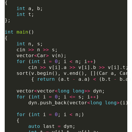
{
int
a
,
b
;
int
t
;
};
int
main
()
{
int
n
,
s
;
cin
>>
n
>>
s
;
vector
<
Car
>
v
(
n
);
for
(
int
i
=
0
;
i
<
n
;
i
++
)
cin
>>
v
[
i
].
a
>>
v
[
i
].
b
>>
v
[
i
].
t
;
sort
(
v
.
begin
(),
v
.
end
(),
[](
Car
a
,
Car
{
return
(
a
.
t
-
a
.
a
)
<
(
b
.
t
-
b
.
a
)
vector
<
vector
<
long
long
>>
dyn
;
for
(
int
i
=
0
;
i
<=
s
;
i
++
)
dyn
.
push_back
(
vector
<
long
long
>
(
i
))
for
(
int
i
=
0
;
i
<
n
;)
{
auto
last
=
dyn
;