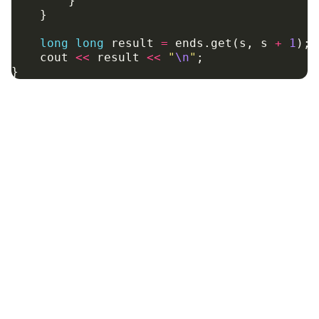
}
}
long
long
result
=
ends
.
get
(
s
,
s
+
1
);
cout
<<
result
<<
"
\n
"
;
}