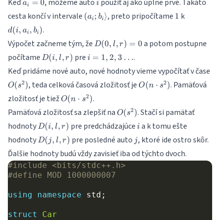
a_i=0
i
Keď
, môžeme auto
použiť aj ako úplne prvé. Takáto
=
0
a
i
D(j, l, r)
i
(a_i;b_i\rangle
1
d(i,a_i,b_
cesta končí v intervale
, preto pripočítame
k
(
;
⟩
1
a
b
i
i
.
(
,
,
)
d
i
a
b
i
i
D(0,l,r)=0
Výpočet začneme tým, že
a potom postupne
(
0
,
,
)
=
0
D
l
r
D(i,l,r)
i=1,2,3\dots
počítame
pre
.
(
,
,
)
=
1
,
2
,
3
…
D
i
l
r
i
O(
Keď pridáme nové auto, nové hodnoty vieme vypočítať v čase
O(n\cdot
2
2
, teda celková časová zložitosť je
. Pamäťová
(
)
(
⋅
)
O
s
O
n
s
s^2)
O(n\cdot
2
zložitosť je tiež
.
(
⋅
)
O
n
s
s^2)
O(s^2)
2
Pamäťová zložitosť sa zlepšiť na
. Stačí si pamätať
(
)
O
s
D(i,l,r)
i
hodnoty
pre predchádzajúce
a k tomu ešte
(
,
,
)
D
i
l
r
i
D(j,l,r)
j
hodnoty
pre posledné auto
, ktoré ide ostro skôr.
(
,
,
)
D
j
l
r
j
Ďalšie hodnoty budú vždy zavisieť iba od týchto dvoch.
#include
<bits/stdc++.h>
#define MOD 1000000007
using
namespace
std
;
struct
Car