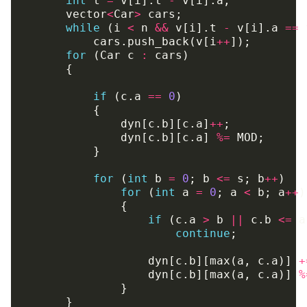
int
t
=
v
[
i
].
t
-
v
[
i
].
a
;
vector
<
Car
>
cars
;
while
(
i
<
n
&&
v
[
i
].
t
-
v
[
i
].
a
==
cars
.
push_back
(
v
[
i
++
]);
for
(
Car
c
:
cars
)
{
if
(
c
.
a
==
0
)
{
dyn
[
c
.
b
][
c
.
a
]
++
;
dyn
[
c
.
b
][
c
.
a
]
%=
MOD
;
}
for
(
int
b
=
0
;
b
<=
s
;
b
++
)
for
(
int
a
=
0
;
a
<
b
;
a
++
)
{
if
(
c
.
a
>
b
||
c
.
b
<=
a
continue
;
dyn
[
c
.
b
][
max
(
a
,
c
.
a
)]
+
dyn
[
c
.
b
][
max
(
a
,
c
.
a
)]
%
}
}