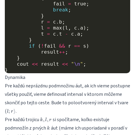
fail
=
true
;
break
;
}
r
=
c
.
b
;
l
=
max
(
l
,
c
.
a
);
t
=
c
.
t
-
c
.
a
;
}
if
(
!
fail
&&
r
==
s
)
result
++
;
}
cout
<<
result
<<
"
\n
"
;
}
Dynamika
Pre každú neprázdnu podmnožinu áut, ak ich vieme postupne
všetky použiť, vieme definovať interval v ktorom môžeme
(l;
skončiť po tejto ceste. Bude to polootvorený interval v tvare
.
(
;
⟩
l
r
k,
Pre každú trojicu
si spočítame, koľko existuje
,
,
k
l
r
l,
k
podmnožín z prvých
áut (máme ich usporiadané v poradí v
k
r