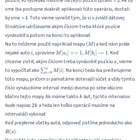
pozícii, vo výsledku musíme na tejto pozícii spraviť
. Ak by
×
3
3
sme iba postupne dvakrát aplikovali túto operáciu, dostali
\times
by sme
. Toto vieme vyriešiť tým, že si v zvlášť dátovej
×
4
4
štruktúre udržiavame akým číslom treba ktoré pozície
vynásobiť a potom na konci to aplikovať.
M
Na to môžeme použiť napríklad mapu (
) a keď nám príde
M
i
M[a_i]\text{
M[b_i]\text{
nejaké auto
, spravíme
,
. Keď
[
]
+=
1
[
]
-=
1
i
M
a
M
b
i
i
+= }1
-= }1
x
chceme zistiť, akým číslom treba vynásobiť pozíciu
, vieme
x
\sum_{i=0}^x
x
to vypočítať ako
. Na konci teda iba preiterujeme
[
]
∑
M
i
=
0
i
M[i]
túto mapu, pričom si pamätáme doterajší súčet a vždy týmto
číslo vynásobíme interval medzi dvoma po sebe idúcimi
k
kľúčmi tejto mapy. Ak máme takto
áut, týchto intervalov
k
2k
bude najviac
a teda len toľko operácií musíme na
2
k
intervaláči vykonať.
R(
Keď prejdeme všetky autá, odpoveď zistíme jednoducho ako
.
(
)
R
s