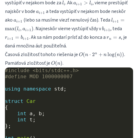
l_i
a_{i+1}
vystúpiť v nejakom bode za
. Ak
, vieme prestúpiť
>
b_{i+1}
l
a
l
+
1
i
i
i
> l_i
> l_i
a_{i+1}
najskôr v bode
a teda vystúpiť v nejakom bode neskôr
a
+
1
i
a_{i+1}
l_{i+1}
ako
(lebo sa musíme viezť nenulový čas). Teda
=
a
l
+
1
+
1
i
i
=
b_{i+1}
r_{i+
. Najneskôr vieme vystúpiť vždy v
, teda
m
a
x
(
,
)
l
a
b
+
1
+
1
\max(l_i,
i
i
i
r_n=s
. Ak sa nám podarí prísť až do konca a
, je
=
a_{i+1})
=
r
b
r
s
+
1
+
1
i
i
n
daná množina áut použiteľná.
O(n\cdot
Časová zložitosť tohoto riešenia je
.
(
⋅
2
+
l
o
g
(
))
n
O
n
n
n
2^n+n\log(n))
O(n)
Pamäťová zložitosť je
.
(
)
O
n
#include
<bits/stdc++.h>
#define MOD 1000000007
using
namespace
std
;
struct
Car
{
int
a
,
b
;
int
t
;
};