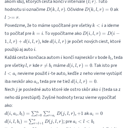
(l;r\rangle
akom idú), ktorých cesta končí v intervale
. Túto
(
;
⟩
l
r
D(k,l,r)
D(k,l,r)=0
l>=
hodnotu si označime
. Očividne
ak
(
,
,
)
(
,
,
)
=
0
D
k
l
r
D
k
l
r
.
>=
l
r
k<i
Povedzme, že to máme spočítané pre všetky
a ideme
<
k
i
k=i
D(i,l,r)=D(i-
to počítať pre
. To vypočítame ako
=
(
,
,
)
=
(
−
k
i
D
i
l
r
D
i
1,l,r) +
d(i,l,r)
, kde
je počet nových ciest, ktoré
1
,
,
)
+
(
,
,
)
(
,
,
)
l
r
d
i
l
r
d
i
l
r
d(i,l,r)
i
použijú aj auto
.
i
i
b_i
Každá cesta končiaca autom
končí najneskôr v bode
, teda
i
b
i
l,
r\neq
d(i,l,r)=0
l<a_
pre všetky
kde
máme
. Tak isto pre
,

=
(
,
,
)
=
0
l
r
r
b
d
i
l
r
i
r
b_i
i
nevieme použiť
-te auto, keďže z neho vieme vystúpiť
<
l
a
i
i
a_i
d(i,l,r)=0
iba neskôr ako
, teda pre ne tiež
.
(
,
,
)
=
0
a
d
i
l
r
i
j
i
Nech
je posledné auto ktoré ide ostro skôr ako
(teda sa z
j
i
neho dá prestúpiť). Zvyšné hodnoty teraz vieme vypočítať
ako:
d(i,a_i,b_i)=\sum_{l=0}^{a_i}
+1
a_i=0
a
s
,
ak
(
,
,
)
=
(
,
,
)
+
1
=
0
∑
∑
i
d
i
a
b
D
j
l
r
a
=
0
=
i
i
i
l
r
a
i
\sum_{r=a_i}^s D(j,l,r)
d(i, l,
a_i<l<b_i
s
; pre
(
,
,
)
=
(
,
,
)
<
<
∑
d
i
l
b
D
j
l
r
a
l
b
=
+
1
i
i
i
r
l
b_i)=\sum_{r=l+1}^s