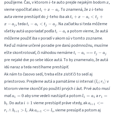
i
x
použijeme. Čas, v ktorom
-te auto prejde nejakým bodom
,
i
x
t_i
i
vieme vypočítať ako
. To znamená, že z
-teho
+
−
t
x
a
i
i
i
+
j
t_i
auta vieme prestúpiť do
-teho iba ak
+
−
<
+
j
t
x
a
t
x -
i
i
j
+
t_i
, teda
. Na začiatku si teda môžeme
−
−
<
a_i
−
x
a
t
a
t
a
x -
j
i
i
j
j
-
t_i
všetky autá usporiadať podľa
a potom vieme, že autá
−
a_i
t
a
a_i
i
i
-
<
môžeme použiť iba v poradí v akom sú v tomto zozname.
<
a_i
t_j
t_j
Keď už máme určené poradie pre danú podmnožnu, musíme
+
-
x -
t_i
ešte skontrolovať, či náhodou nemáme
−
==
−
t
a
t
a
a_j
i
i
j
j
a_j
-
pre nejaké dve po sebe idúce autá. To by znamenalo, že autá
a_i
idú naraz a teda nestíhame prestúpiť.
==
t_j
Ak nám to časovo sedí, treba ešte zistiť či to sedí aj
-
(l_i;r_i\ra
priestorovo. Prejdeme autá a pamätáme si interval
v
(
;
⟩
l
r
a_j
i
i
i
ktorom vieme skončiť po použití prvých
áut. Prvé auto musí
i
a_1
l_1=a_1
r_1=b_
mať
aby sme vedeli nastúpiť a potom
a
=
0
=
=
a
l
a
r
1
1
1
1
= 0
i+1
a_{i+1}
. Do auta
vieme prestúpiť práve vtedy, ak
+
1
<=
b
i
a
1
+
1
i
<= r_i
a_{i+1}
. Ak
, vieme presúpiť a potom aj
∧
>
<=
r
b
l
a
l
+
1
+
1
\wedge
i
i
i
i
i
<= l_i