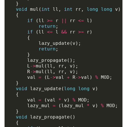
}
void
mul
(
int
ll
,
int
rr
,
long
long
v
)
{
if
(
ll
>=
r
||
rr
<=
l
)
return
;
if
(
ll
<=
l
&&
rr
>=
r
)
{
lazy_update
(
v
);
return
;
}
lazy_propagate
();
L
->
mul
(
ll
,
rr
,
v
);
R
->
mul
(
ll
,
rr
,
v
);
val
=
(
L
->
val
+
R
->
val
)
%
MOD
;
}
void
lazy_update
(
long
long
v
)
{
val
=
(
val
*
v
)
%
MOD
;
lazy_mul
=
(
lazy_mul
*
v
)
%
MOD
;
}
void
lazy_propagate
()
{