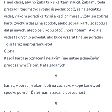
Hneď chcel, aby ho Žaba trik s kartami naučil. Žaba mu teda
prezradil tajomstvo svojho úspechu: totiž, že na začiatku
vedel, v akom poradí karty sú a keď ich miešal, vždy len zobral
kartu zvrchu a dal ju na spodok, alebo zobral kartu zospodu a
dal ju navrch, alebo celú kopu otočil hore nohami. Ako ale
vedel tak rýchlo povedať, ako bude vyzerať finálne poradie?
To si teraz naprogramujete!
Úloha
Každá karta je označená nejakým (nie nutne jedinečným)
prirodzeným číslom. Máte zadaných
n
n
kariet, v poradí, v akom boli na začiatku v kope kariet, od
spodku po vrch. Ďalej máme zadanú postupnosť
q
q