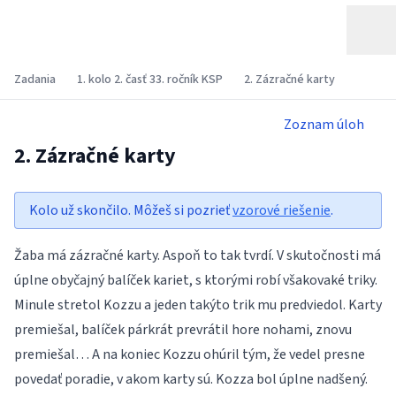
Zadania
1. kolo 2. časť 33. ročník KSP
2. Zázračné karty
Zoznam úloh
2. Zázračné karty
Kolo už skončilo. Môžeš si pozrieť
vzorové riešenie
.
Žaba má zázračné karty. Aspoň to tak tvrdí. V skutočnosti má
úplne obyčajný balíček kariet, s ktorými robí všakovaké triky.
Minule stretol Kozzu a jeden takýto trik mu predviedol. Karty
premiešal, balíček párkrát prevrátil hore nohami, znovu
premiešal… A na koniec Kozzu ohúril tým, že vedel presne
povedať poradie, v akom karty sú. Kozza bol úplne nadšený.