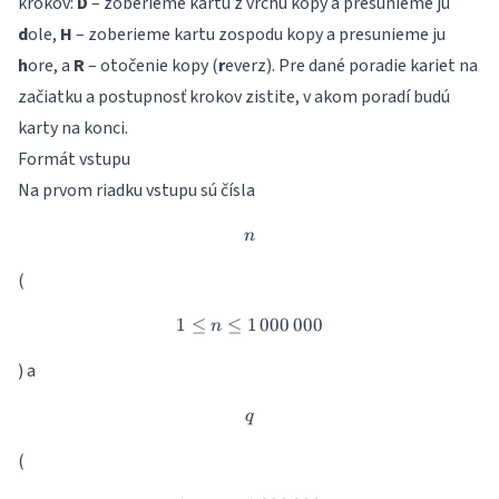
krokov:
D
– zoberieme kartu z vrchu kopy a presunieme ju
d
ole,
H
– zoberieme kartu zospodu kopy a presunieme ju
h
ore, a
R
– otočenie kopy (
r
everz). Pre dané poradie kariet na
začiatku a postupnosť krokov zistite, v akom poradí budú
karty na konci.
Formát vstupu
Na prvom riadku vstupu sú čísla
n
n
(
1
≤
≤
1
1 \leq n \leq 1\,000\,000
000
000
n
) a
q
q
(