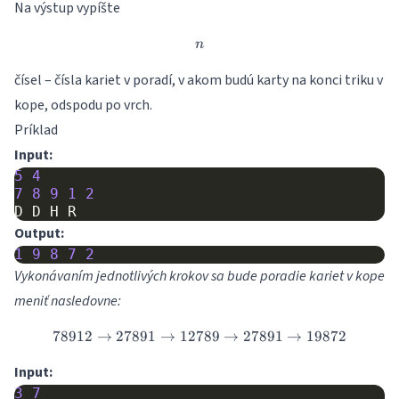
Na výstup vypíšte
n
n
čísel – čísla kariet v poradí, v akom budú karty na konci triku v
kope, odspodu po vrch.
Príklad
Input:
5
4
7
8
9
1
2
D
D
H
R
Output:
1
9
8
7
2
Vykonávaním jednotlivých krokov sa bude poradie kariet v kope
meniť nasledovne:
78912
→
27891
→
12789
7 8 9 1 2 \rightarrow 2 7 8 9 1
→
27891
→
19872
Input:
3
7