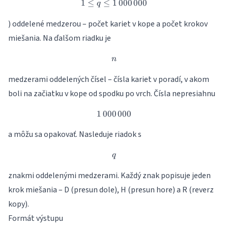
1
≤
≤
1
1 \leq q \leq 1\,000\,000
000
000
q
) oddelené medzerou – počet kariet v kope a počet krokov
miešania. Na ďalšom riadku je
n
n
medzerami oddelených čísel – čísla kariet v poradí, v akom
boli na začiatku v kope od spodku po vrch. Čísla nepresiahnu
1
000
1\,000\,000
000
a môžu sa opakovať. Nasleduje riadok s
q
q
znakmi oddelenými medzerami. Každý znak popisuje jeden
krok miešania – D (presun dole), H (presun hore) a R (reverz
kopy).
Formát výstupu