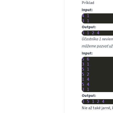
Príklad
Input:
4
1
3
1
Output:
3
1
2
4
Účastníka 1 neviem
môžeme pozvať už 
Input:
5
6
3
1
5
1
5
2
1
4
5
4
3
1
Output:
3
5
1
2
4
Nie až také jarné, 