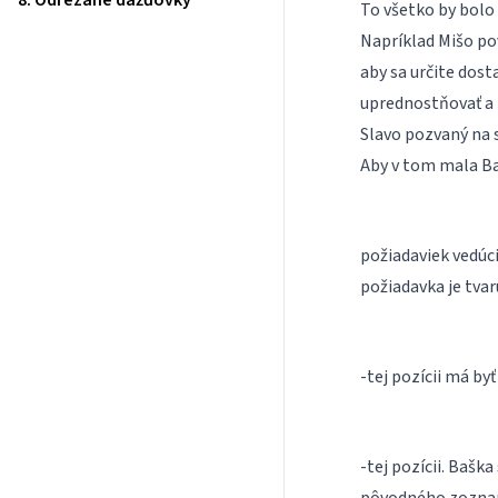
8. Odrezané dážďovky
To všetko by bolo 
Napríklad Mišo po
aby sa určite dosta
uprednostňovať a p
Slavo pozvaný na s
Aby v tom mala Baš
požiadaviek vedúci
požiadavka je tva
-tej pozícii má by
-tej pozícii. Bašk