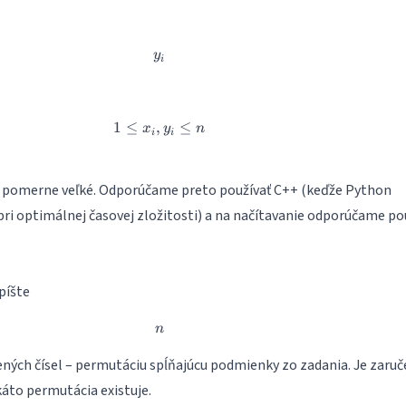
y_i
y
i
1
≤
,
1 \leq x_i, y_i \leq n
≤
x
y
n
i
i
 pomerne veľké. Odporúčame preto používať C++ (keďže Python
pri optimálnej časovej zložitosti) a na načítavanie odporúčame po
píšte
n
n
ých čísel – permutáciu spĺňajúcu podmienky zo zadania. Je zaruč
káto permutácia existuje.