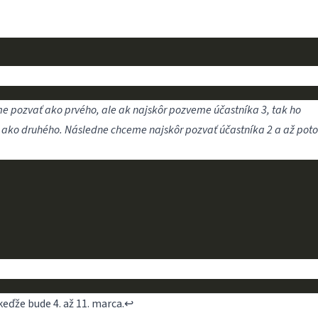
e pozvať ako prvého, ale ak najskôr pozveme účastníka 3, tak ho
ako druhého. Následne chceme najskôr pozvať účastníka 2 a až poto
keďže bude 4. až 11. marca.
↩