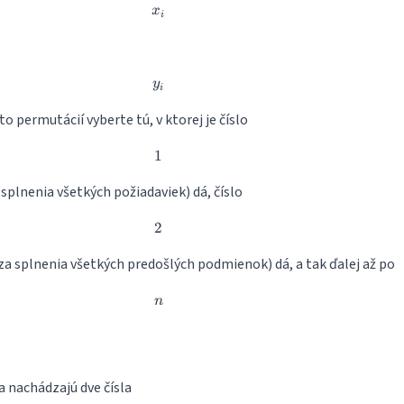
x_i
x
i
y_i
y
i
o permutácií vyberte tú, v ktorej je číslo
1
1
 splnenia všetkých požiadaviek) dá, číslo
2
2
(za splnenia všetkých predošlých podmienok) dá, a tak ďalej až po
n
n
a nachádzajú dve čísla