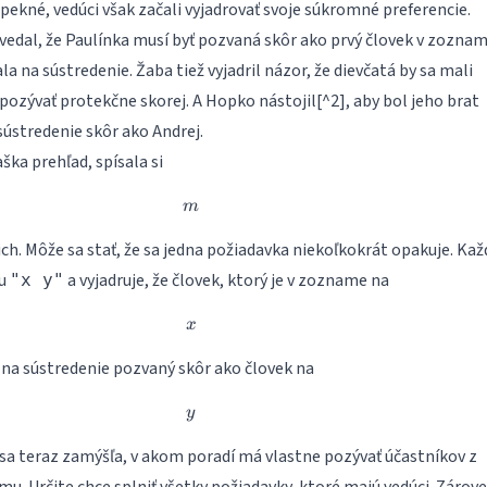
pekné, vedúci však začali vyjadrovať svoje súkromné preferencie.
vedal, že Paulínka musí byť pozvaná skôr ako prvý človek v zoznam
la na sústredenie. Žaba tiež vyjadril názor, že dievčatá by sa mali
ozývať protekčne skorej. A Hopko nástojil[^2], aby bol jeho brat
ústredenie skôr ako Andrej.
ka prehľad, spísala si
m
m
ch. Môže sa stať, že sa jedna požiadavka niekoľkokrát opakuje. Kaž
ru
a vyjadruje, že človek, ktorý je v zozname na
"x y"
x
x
ť na sústredenie pozvaný skôr ako človek na
y
y
a sa teraz zamýšľa, v akom poradí má vlastne pozývať účastníkov z