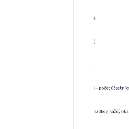
a
(
,
) – počet účastník
riadkov, každý obs