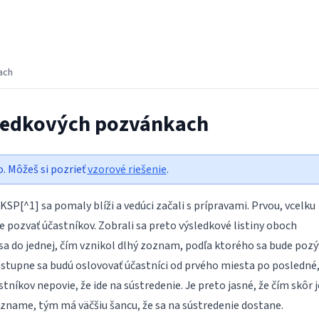
ach
tredkových pozvánkach
o. Môžeš si pozrieť
vzorové riešenie
.
KSP[^1] sa pomaly blíži a vedúci začali s prípravami. Prvou, vcelku
e pozvať účastníkov. Zobrali sa preto výsledkové listiny oboch
i sa do jednej, čím vznikol dlhý zoznam, podľa ktorého sa bude pozý
ostupne sa budú oslovovať účastníci od prvého miesta po posledné,
tníkov nepovie, že ide na sústredenie. Je preto jasné, že čím skôr j
zname, tým má väčšiu šancu, že sa na sústredenie dostane.