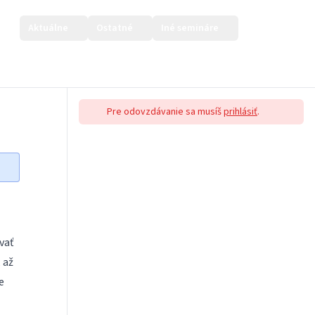
Aktuálne
Ostatné
Iné semináre
Prihlásiť sa
Pre odovzdávanie sa musíš
prihlásiť
.
vať
 až
e