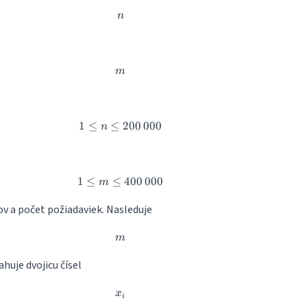
n
n
m
m
1
≤
≤
1 \leq n \leq 200\,000
200
000
n
1
≤
≤
1 \leq m \leq 400\,000
400
000
m
ov a počet požiadaviek. Nasleduje
m
m
ahuje dvojicu čísel
x_i
x
i