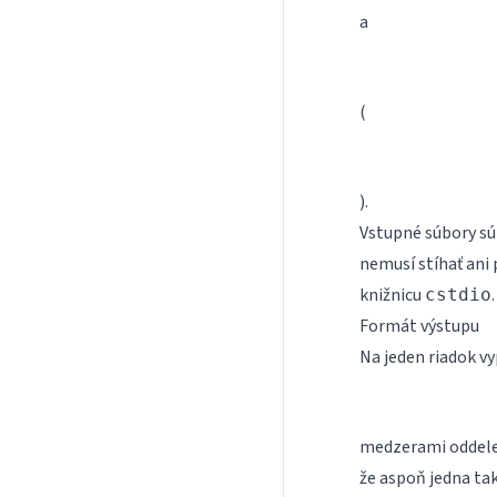
a
(
).
Vstupné súbory sú
nemusí stíhať ani 
knižnicu
.
cstdio
Formát výstupu
Na jeden riadok vy
medzerami oddelen
že aspoň jedna ta