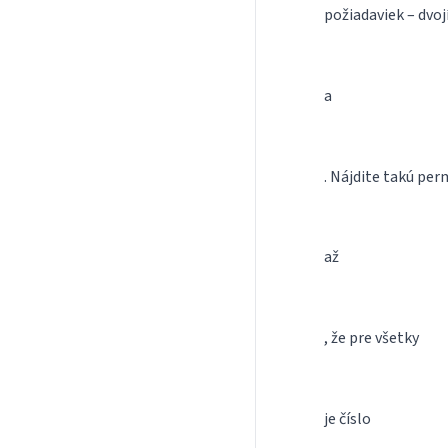
požiadaviek – dvoj
a
. Nájdite takú per
až
, že pre všetky
je číslo