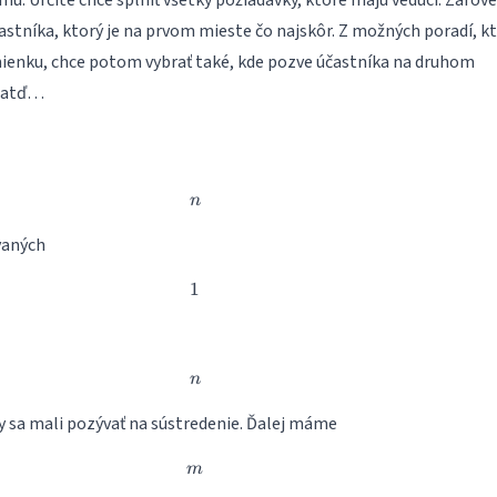
. Určite chce splniť všetky požiadavky, ktoré majú vedúci. Zárov
astníka, ktorý je na prvom mieste čo najskôr. Z možných poradí, k
ienku, chce potom vybrať také, kde pozve účastníka na druhom
r atď…
n
n
vaných
1
1
n
n
y sa mali pozývať na sústredenie. Ďalej máme
m
m