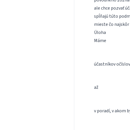
pôvodného zoznamu
ale chce pozvať úč
spĺňajú túto podm
mieste čo najskô
Úloha
Máme
účastníkov očíslo
až
v poradí, v akom b