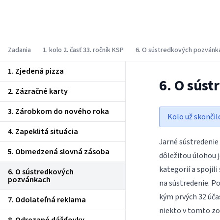
Korešpondenčný seminár z
programovania
Zadania
1. kolo 2. časť 33. ročník KSP
6. O sústredkových pozvánk
1. Zjedená pizza
6. O sús
2. Zázračné karty
3. Zárobkom do nového roka
Kolo už skončil
4. Zapeklitá situácia
Jarné sústredenie 
5. Obmedzená slovná zásoba
dôležitou úlohou j
kategorií a spojil
6. O sústredkových
pozvánkach
na sústredenie. P
kým prvých 32 účas
7. Odolateľná reklama
niekto v tomto zo