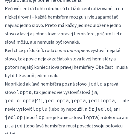
vyjadrovať sa, je pomerne obmedzená.
Rečové centrá tohto druhu sú totiž decentralizované, a na
nízkej úrovni – každá hemisféra mozgu si vie zapamätať
najviac jedno slovo. Preto má každý jedinec uložené jedno
slovo v ľavej a jedno slovo v pravej hemisfére, pričom tieto
slová môžu, ale nemusia byť rovnaké.
Keď chce príslušník rodu
homo antisapiens
vysloviť nejaké
slovo, tak povie nejaký začiatok slova ľavej hemisféry a
potom nejaký koniec slova pravej hemisféry. Obe časti musia
byť dlhé aspoň jeden znak.
Napríklad ak ľavá hemisféra pozná slovo
a pravá
jedlo
slovo
, tak jedinec vie vysloviť slová
,
lopta
ja
[^1],
,
,
, … ale
jedlolopta
jedlopta
jepta
jedllopta
nevie vysloviť
(lebo by nepoužil nič z
), ani
lopta
jedlo
(lebo
nie je koniec slova
) a dokonca ani
jedlop
lop
lopta
(lebo ľavá hemisféra musí povedať svoju polovicu
ptajed