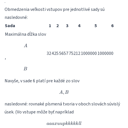
.
Obmedzenia veľkosti vstupov pre jednotlivé sady sú
nasledovné:
Sada
1
2
3
4
5
6
Maximálna dĺžka slov
A
A
32
425
5657
75212
1000000
1000000
,
B
B
Navyše, v sade 6 platí pre každé zo slov
,
A, B
A
B
nasledovné: rovnaké písmená tvoria v oboch slovách súvislý
úsek. (Vo vstupe môže byť napríklad
aaaxuupkkkkkll
aaa
xuu
p
kkkkk
ll