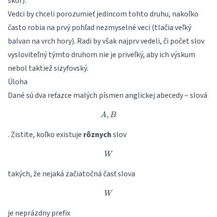
skôr).
Vedci by chceli porozumieť jedincom tohto druhu, nakoľko
často robia na prvý pohľad nezmyselné veci (tlačia veľký
balvan na vrch hory). Radi by však najprv vedeli, či počet slov
vysloviteľný týmto druhom nie je priveľký, aby ich výskum
nebol taktiež sizyfovský.
Úloha
Dané sú dva reťazce malých písmen anglickej abecedy – slová
,
A, B
A
B
. Zistite, koľko existuje
rôznych
slov
W
W
takých, že nejaká začiatočná časť slova
W
W
je neprázdny prefix