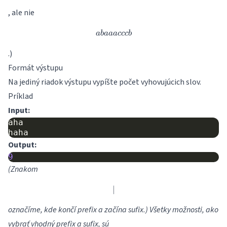
, ale nie
abaaacccb
abaaa
ccc
b
.)
Formát výstupu
Na jediný riadok výstupu vypíšte počet vyhovujúcich slov.
Príklad
Input:
aha

Output:
9
(Znakom
∣
|
označíme, kde končí prefix a začína sufix.) Všetky možnosti, ako
vybrať vhodný prefix a sufix, sú