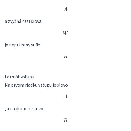
A
A
a zvyšná časť slova
W
W
je neprázdny sufix
B
B
.
Formát vstupu
Na prvom riadku vstupu je slovo
A
A
, a na druhom slovo
B
B