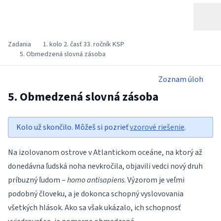
Zadania
1. kolo 2. časť 33. ročník KSP
5. Obmedzená slovná zásoba
Zoznam úloh
5. Obmedzená slovná zásoba
Kolo už skončilo. Môžeš si pozrieť
vzorové riešenie
.
Na izolovanom ostrove v Atlantickom oceáne, na ktorý až
donedávna ľudská noha nevkročila, objavili vedci nový druh
príbuzný ľudom –
homo antisapiens
. Výzorom je veľmi
podobný človeku, a je dokonca schopný vyslovovania
všetkých hlások. Ako sa však ukázalo, ich schopnosť