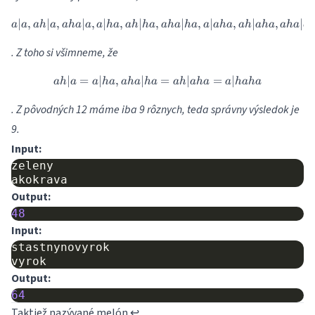
∣
,
∣
,
∣
,
∣
,
∣
,
a|a, ah|a, aha|a, a|ha, ah|ha,
∣
,
∣
,
∣
,
∣
a
a
ah
a
aha
a
a
ha
ah
ha
aha
ha
a
aha
ah
aha
aha
a
. Z toho si všimneme, že
∣
=
∣
,
∣
ah|a = a|ha, aha|ha = ah|aha
=
∣
=
∣
ah
a
a
ha
aha
ha
ah
aha
a
haha
. Z pôvodných 12 máme iba 9 rôznych, teda správny výsledok je
9.
Input:
zeleny

Output:
48
Input:
stastnynovyrok

Output:
64
Taktiež nazývané melón.
↩