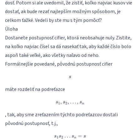
dosť. Potom si ale uvedomil, že zistiť, koľko najviac kusov vie
dostať, ak bude rezať najlepším možným spôsobom, je
celkom ťažké. Vedeli by ste mu s tým pomôcť?
Úloha
Dostanete postupnosť cifier, ktorá neobsahuje nuly. Zistite,
na koľko najviac čísel sa dá nasekať tak, aby každé číslo bolo
aspoň také veľké, ako všetky naľavo od neho.
Formálnejšie povedané, pôvodnú postupnosť cifier
s
s
máte rozdeliť na podreťazce
,
,
…
s_1, s_2, \dots, s_n
,
s
s
s
1
2
n
, tak, aby sme zreťazením týchto podreťazcov dostali
pôvodnú postupnosť, t.j.,
…
s_1 s_2 \dots s_n = s
=
s
s
s
s
1
2
n