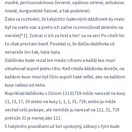
modré, perlovorubínovo červené, opálovo zelené, antukovo
hnedé, burgundské fialové, a tak podobne).
Žaba sa rozhodol, že takýchto čudesných dážďoviek by malo
byť na svete viac a preto ich začne rozmnožovať delením na
menšie[^1]. Zobral si ich za hrsť a hor’ sa na vec! Po chvíli ho
to však prestalo baviť. Povedal si, že ďalšiu dažďovku už
nenareže len tak, hala-bala.
Dážďovku bude rezať len medzi ciframi a každý kus musí
obsahovať aspoň jednu cifru. Keď chúďa dážďovku doreže, na
každom kuse musí byť číslo aspoň také veľké, ako na každom
kuse naľavo od neho.
Napríklad dážďovku s číslom 11131719 môže narezať na kusy
11, 13, 17, 19 alebo na kusy 1, 1, 1, 31, 719, alebo ju môže
nechať celú pokope, ale nemôže ju narezať na 111, 31, 719
pretože 31 je menej ako 111.
S takýmito pravidlami už bol spokojný, zábavy s tým bude