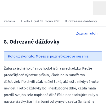
Zadania
1. kolo 2. časť 33. ročník KSP
8. Odrezané dážďovky
Zoznam úloh
8. Odrezané dážďovky
Kolo už skončilo. Môžeš si pozrieť
vzorové riešenie
.
Žaba sa jedného dňa rozhodol ísť na prechádzku. Keďže
predošlý deň výdatne pršalo, všade bolo množstvo
dážďoviek. Po chvíli však našiel také, aké ešte nikdy v živote
nevidel. Tieto dážďovky boli neskutočne dlhé, každá mala
pozdĺž svojho tela napísané dlhé číslo neobsahujúce nuly a
navyše všetky žiarili farbami od výmyslu sveta (brilantne