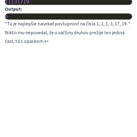
11131719
Output:
6
*Tu je najlepšie nasekať postupnosť na čísla 1, 1, 1, 3, 17, 19. *
Nikto mu nepovedal, že u väčšiny druhov prežije len jediná
časť, tá s opaskom.
↩