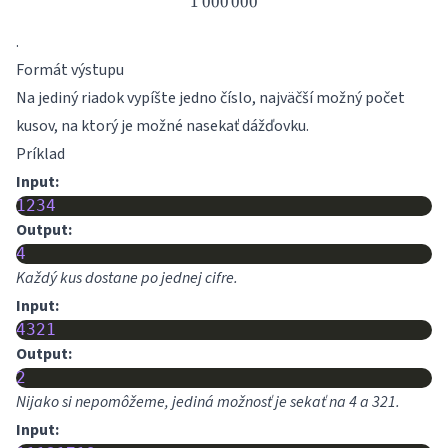
1
000
1\,000\,000
000
.
Formát výstupu
Na jediný riadok vypíšte jedno číslo, najväčší možný počet
kusov, na ktorý je možné nasekať dážďovku.
Príklad
Input:
1234
Output:
4
Každý kus dostane po jednej cifre.
Input:
4321
Output:
2
Nijako si nepomôžeme, jediná možnosť je sekať na 4 a 321.
Input: