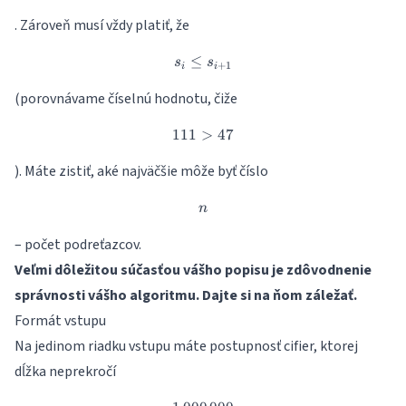
. Zároveň musí vždy platiť, že
≤
s_i \leq s_{i+1}
s
s
+
1
i
i
(porovnávame číselnú hodnotu, čiže
111
>
111 > 47
47
). Máte zistiť, aké najväčšie môže byť číslo
n
n
– počet podreťazcov.
Veľmi dôležitou súčasťou vášho popisu je zdôvodnenie
správnosti vášho algoritmu. Dajte si na ňom záležať.
Formát vstupu
Na jedinom riadku vstupu máte postupnosť cifier, ktorej
dĺžka neprekročí