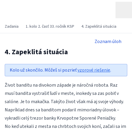
Zadania
1. kolo 2. časť 33. ročník KSP
4. Zapeklitá situácia
Zoznam úloh
4. Zapeklitá situácia
Kolo už skončilo. Môžeš si pozrieť
vzorové riešenie
.
Život banditu na divokom západe je náročná robota. Raz
musí bandita vystrašiť ľudí v meste, inokedy sa zas pobiť v
salóne. Je to makačka. Takýto život však má aj svoje výhody.
Napríklad dnes sa banditom podaril mimoriadny úlovok –
vykradli celý trezor banky Krvopotne Sporené Peniažky.
No keď utekali z mesta na chrbtoch svojich koní, začali sa im