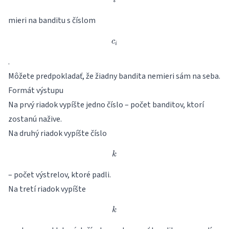
i
mieri na banditu s číslom
c_i
c
i
.
Môžete predpokladať, že žiadny bandita nemieri sám na seba.
Formát výstupu
Na prvý riadok vypíšte jedno číslo – počet banditov, ktorí
zostanú nažive.
Na druhý riadok vypíšte číslo
k
k
– počet výstrelov, ktoré padli.
Na tretí riadok vypíšte
k
k