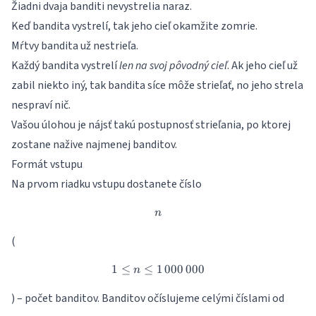
Žiadni dvaja banditi nevystrelia naraz.
Keď bandita vystrelí, tak jeho cieľ okamžite zomrie.
Mŕtvy bandita už nestrieľa.
Každý bandita vystrelí
len na svoj pôvodný cieľ
. Ak jeho cieľ už
zabil niekto iný, tak bandita síce môže strieľať, no jeho strela
nespraví nič.
Vašou úlohou je nájsť takú postupnosť strieľania, po ktorej
zostane nažive najmenej banditov.
Formát vstupu
Na prvom riadku vstupu dostanete číslo
n
n
(
1
≤
≤
1
1 \leq n \leq 1\,000\,000
000
000
n
) – počet banditov. Banditov očíslujeme celými číslami od