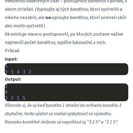
medzerou oddelených čísel – postupnosť banditov v poradí, v
akom strieľali. (Vypisujte aj tých banditov, ktorí vystrelili a
nikoho nezabili, ale
ne
vypisujte banditov, ktorí zomreli skôr
ako mohli vystreliť.)
Ak existuje viacero postupností, po ktorých zostane nažive
najmenší počet banditov, vypíšte ľubovoľnú z nich.
Príklad
Input:
5
3
3
4
3
2
Output:
2
4
3
2
1
5
Všimnite si, že aj keď bandita 1 strieľal do mŕtveho banditu 3
zbytočne, tento výstrel sa mohol vyskytovať vo výsledku.
Rovnako korektné riešenia sú napríklad aj “3 2 5” a “3 1 5”.