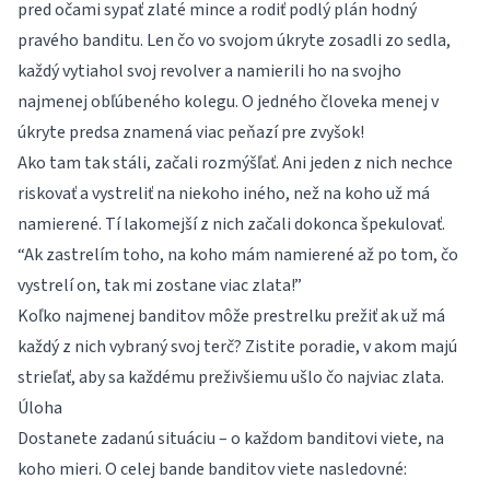
pred očami sypať zlaté mince a rodiť podlý plán hodný
pravého banditu. Len čo vo svojom úkryte zosadli zo sedla,
každý vytiahol svoj revolver a namierili ho na svojho
najmenej obľúbeného kolegu. O jedného človeka menej v
úkryte predsa znamená viac peňazí pre zvyšok!
Ako tam tak stáli, začali rozmýšľať. Ani jeden z nich nechce
riskovať a vystreliť na niekoho iného, než na koho už má
namierené. Tí lakomejší z nich začali dokonca špekulovať.
“Ak zastrelím toho, na koho mám namierené až po tom, čo
vystrelí on, tak mi zostane viac zlata!”
Koľko najmenej banditov môže prestrelku prežiť ak už má
každý z nich vybraný svoj terč? Zistite poradie, v akom majú
strieľať, aby sa každému preživšiemu ušlo čo najviac zlata.
Úloha
Dostanete zadanú situáciu – o každom banditovi viete, na
koho mieri. O celej bande banditov viete nasledovné: