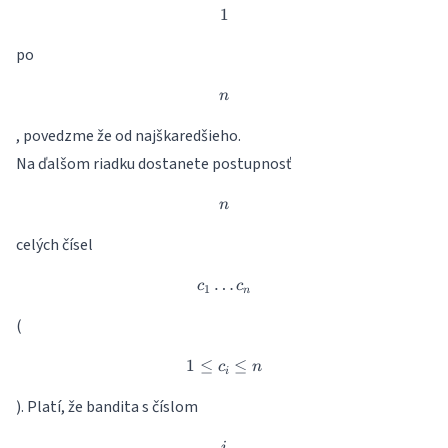
1
1
po
n
n
, povedzme že od najškaredšieho.
Na ďalšom riadku dostanete postupnosť
n
n
celých čísel
…
c_1\dots c_n
c
c
1
n
(
1
≤
1\leq c_i\leq n
≤
c
n
i
). Platí, že bandita s číslom
i