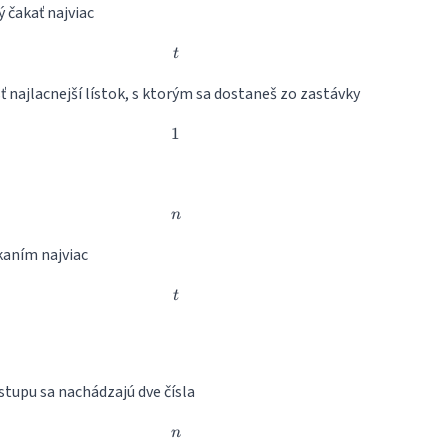
 čakať najviac
t
t
ť najlacnejší lístok, s ktorým sa dostaneš zo zastávky
1
1
n
n
aním najviac
t
t
stupu sa nachádzajú dve čísla
n
n