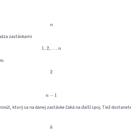
n
n
ádza zastávkami
1
,
2
,
1, 2, \dots n
…
n
ku
2
2
−
n-1
1
n
nút, ktorý sa na danej zastávke čaká na ďalší spoj. Tiež dostanet
k
k