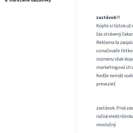
8. Odrezané dážďovky
zastávok
!!!
Kúpte si lístok už
čas strávený čaka
Reklama ťa zaujala
označovače lístko
rozmeru však dopra
marketingovú strat
Keďže nemáš vodič
prevezieš
zastávok. Prvá zas
ročná električenka,
revolučný