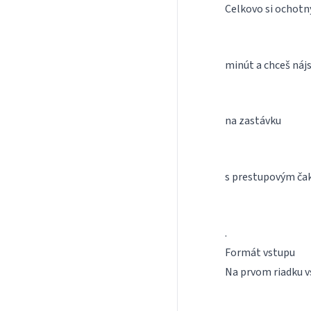
Celkovo si ochotný
minút a chceš nájs
na zastávku
s prestupovým čak
.
Formát vstupu
Na prvom riadku v