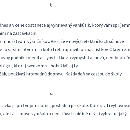
k
k
 dnes a v cene dostanete aj vyhrievaný vankúšik, ktorý vám spríjemn
ním na zastávkach!!!
 množstvom výkričníkov. Vieš, že v nových električkách sú nové
v so širšími otvormi a bolo treba upraviť formát lístkov. Okrem z
vný podnik zmenil aj typy lístkov a vymyslel aj novú, neodolateľ
égiu, ktorej svedkom si, bohužiaľ, aj ty.
ák, používaš hromadnú dopravu. Každý deň sa cestou do školy
n
n
távka je pri tvojom dome, posledná pri škole. Doteraz ti vyhovova
 ale tá ti práve vypršala a neostáva ti nič iné než si vybrať nejaký