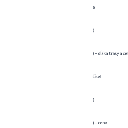
a
(
) – dĺžka trasy a 
čísel
(
) – cena