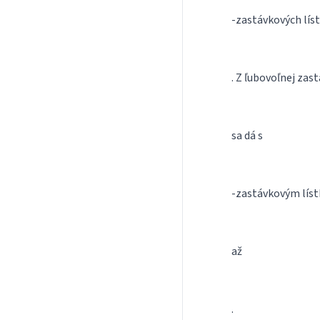
-zastávkových lís
. Z ľubovoľnej zas
sa dá s
-zastávkovým líst
až
.