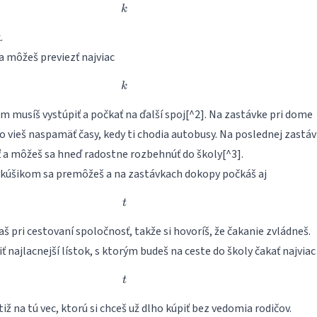
k
k
.
a môžeš previezť najviac
k
k
 musíš vystúpiť a počkať na ďalší spoj[^2]. Na zastávke pri dome
o vieš naspamäť časy, kedy ti chodia autobusy. Na poslednej zastá
ť a môžeš sa hneď radostne rozbehnúť do školy[^3].
kúšikom sa premôžeš a na zastávkach dokopy počkáš aj
t
t
 pri cestovaní spoločnosť, takže si hovoríš, že čakanie zvládneš.
ť najlacnejší lístok, s ktorým budeš na ceste do školy čakať najviac
t
t
tiž na tú vec, ktorú si chceš už dlho kúpiť bez vedomia rodičov.