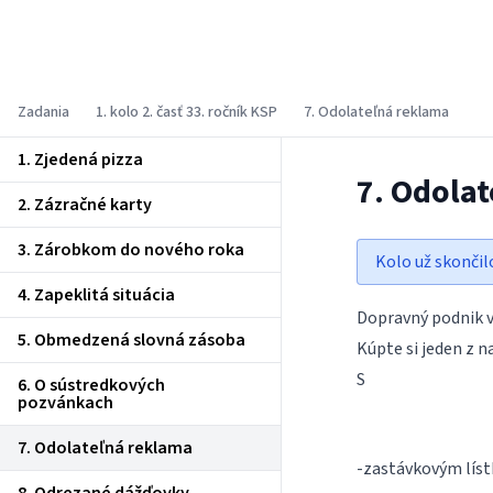
Korešpondenčný seminár z
programovania
Zadania
1. kolo 2. časť 33. ročník KSP
7. Odolateľná reklama
1. Zjedená pizza
7. Odola
2. Zázračné karty
3. Zárobkom do nového roka
Kolo už skončil
4. Zapeklitá situácia
Dopravný podnik 
5. Obmedzená slovná zásoba
Kúpte si jeden z n
S
6. O sústredkových
pozvánkach
7. Odolateľná reklama
-zastávkovým líst