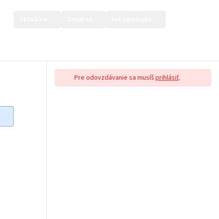
Aktuálne
Ostatné
Iné semináre
Prihlásiť sa
Pre odovzdávanie sa musíš
prihlásiť
.