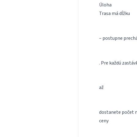
Úloha
Trasa má dĺžku
– postupne prech
. Pre každú zastáv
až
dostanete počet mi
ceny