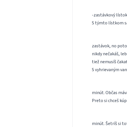
-zastávkový lístok
S týmto lístkom s
zastávok, no potom
nikdy nečakáš, leb
tiež nemusíš čaka
S vyhrievaným van
minút. Občas mávaš
Preto si chceš kúpi
minút. Šetríš si to