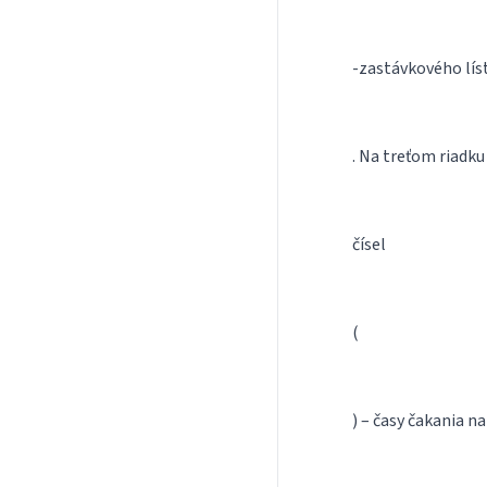
-zastávkového lís
. Na treťom riadku
čísel
(
) – časy čakania n