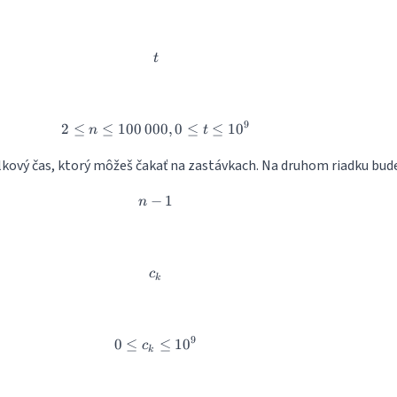
t
t
9
2
≤
≤
100
000
2 \leq n \leq 100\, 000, 0 \leq t \leq
,
0
≤
≤
1
0
n
t
celkový čas, ktorý môžeš čakať na zastávkach. Na druhom riadku bud
−
n-1
1
n
c_k
c
k
9
0
≤
0 \leq c_k \leq 10^9
≤
1
0
c
k