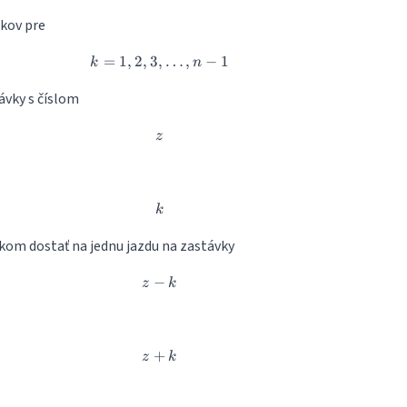
tkov pre
=
1
,
2
,
3
,
k = 1, 2, 3, \dots , n-1
…
,
−
1
k
n
távky s číslom
z
z
k
k
kom dostať na jednu jazdu na zastávky
−
z-k
z
k
+
z+k
z
k