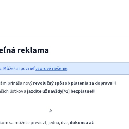
teľná reklama
o. Môžeš si pozrieť
vzorové riešenie
.
vám prináša nový
revolučný spôsob platenia za dopravu
!!!
ašich lístkov a
jazdite už navždy[^1] bezplatne
!!!
k
k
kom sa môžete previezť, jednu, dve,
dokonca až