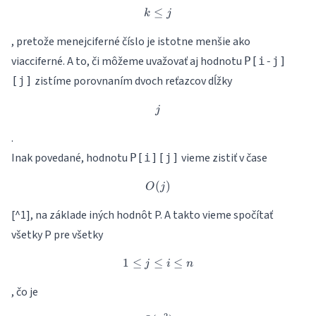
≤
k\le j
k
j
, pretože menejciferné číslo je istotne menšie ako
viacciferné. A to, či môžeme uvažovať aj hodnotu
P[i-j]
zistíme porovnaním dvoch reťazcov dĺžky
[j]
j
j
.
Inak povedané, hodnotu
vieme zistiť v čase
P[i][j]
(
O(j)
)
O
j
[^1], na základe iných hodnôt P. A takto vieme spočítať
všetky P pre všetky
1
≤
≤
1\leq j\leq i\leq n
≤
j
i
n
, čo je