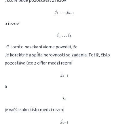
, ktoré bude pozostávať z rezov
…
j_1 \dots j_{b-1}
j
j
1
−
1
b
a rezov
…
i_a \dots i_k
i
i
a
k
. O tomto nasekaní vieme povedať, že
Je korektné a spĺňa nerovnosti so zadania. Totiž, číslo
pozostávajúce z cifier medzi rezmi
j_{b-1}
j
−
1
b
a
i_a
i
a
je väčšie ako číslo medzi rezmi
j_{b-1}
j
−
1
b