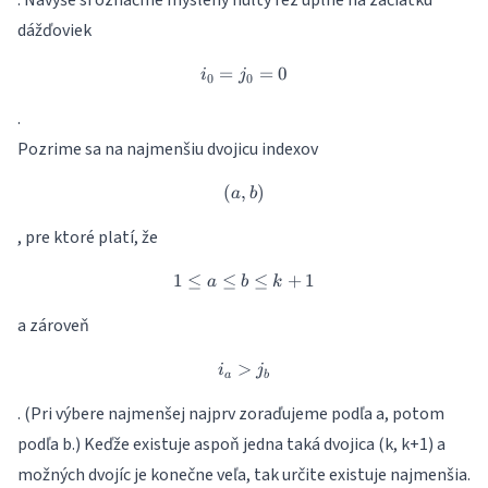
. Navyše si označme myslený nultý rez úplne na začiatku
dážďoviek
=
i_0 = j_0 = 0
=
0
i
j
0
0
.
Pozrime sa na najmenšiu dvojicu indexov
(
,
(a,b)
)
a
b
, pre ktoré platí, že
1
≤
≤
1\leq a \le b \leq k+1
≤
+
1
a
b
k
a zároveň
>
i_a > j_b
i
j
a
b
. (Pri výbere najmenšej najprv zoraďujeme podľa a, potom
podľa b.) Keďže existuje aspoň jedna taká dvojica (k, k+1) a
možných dvojíc je konečne veľa, tak určite existuje najmenšia.