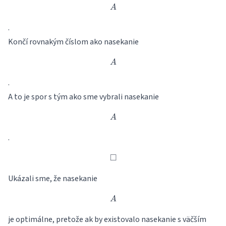
A
A
.
Končí rovnakým číslom ako nasekanie
A
A
.
A to je spor s tým ako sme vybrali nasekanie
A
A
.
□
\square
Ukázali sme, že nasekanie
A
A
je optimálne, pretože ak by existovalo nasekanie s väčším