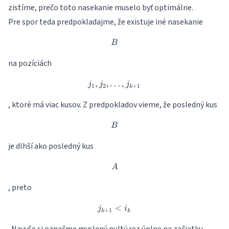
zistíme, prečo toto nasekanie muselo byť optimálne.
Pre spor teda predpokladajme, že existuje iné nasekanie
B
B
na pozíciách
,
,
…
j_1, j_2,\dots ,j_{k+1}
,
j
j
j
1
2
+
1
k
, ktoré má viac kusov. Z predpokladov vieme, že posledný kus
B
B
je dlhší ako posledný kus
A
A
, preto
j_{k+1} < i_{k}
<
j
i
+
1
k
k