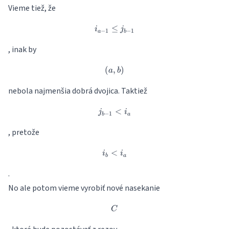
Vieme tiež, že
≤
i_{a-1}\leq j_{b-1}
i
j
−
1
−
1
a
b
, inak by
(
,
(a,b)
)
a
b
nebola najmenšia dobrá dvojica. Taktiež
j_{b-1} < i_a
<
j
i
−
1
b
a
, pretože
<
i_b < i_a
i
i
b
a
.
No ale potom vieme vyrobiť nové nasekanie
C
C