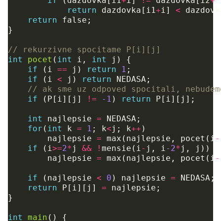
if
(
dazdovka
[
i1
+
i
]
!=
dazdovka
[
i2
+
i
return
dazdovka
[
i1
+
i
]
<
dazdovk
return
false
;
}
// rekurzivne spocitame P[i][j]
int
pocet
(
int
i
,
int
j
)
{
if
(
i
==
j
)
return
1
;
if
(
i
<
j
)
return
NEDASA
;
// ak sme uz odpoved spocitali, nebudem
if
(
P
[
i
][
j
]
!=
-1
)
return
P
[
i
][
j
];
int
najlepsie
=
NEDASA
;
for
(
int
k
=
1
;
k
<
j
;
k
++
)
najlepsie
=
max
(
najlepsie
,
pocet
(
i
-
if
(
i
>=
2
*
j
&&
!
mensie
(
i
-
j
,
i
-2
*
j
,
j
))
najlepsie
=
max
(
najlepsie
,
pocet
(
i
-
if
(
najlepsie
<
0
)
najlepsie
=
NEDASA
;
return
P
[
i
][
j
]
=
najlepsie
;
}
int
main
()
{