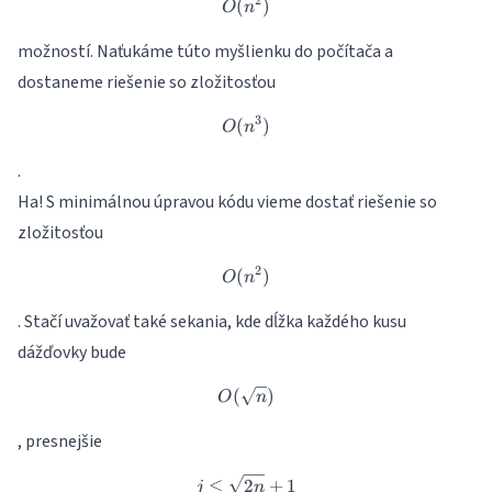
2
(
O(n^2)
)
O
n
možností. Naťukáme túto myšlienku do počítača a
dostaneme riešenie so zložitosťou
3
(
O(n^3)
)
O
n
.
Ha! S minimálnou úpravou kódu vieme dostať riešenie so
zložitosťou
2
(
O(n^2)
)
O
n
. Stačí uvažovať také sekania, kde dĺžka každého kusu
dážďovky bude
(
O(\sqrt{n})
)
O
n
, presnejšie
j\leq \sqrt{2n}+1
≤
2
+
1
j
n