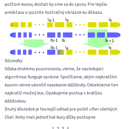
počtom kusov, dostali by sme sa do sporu. Pre lepšiu
predstavu si pozrite ilustračný obrázok ku dôkazu.
Dôsledky
Vďaka druhému pozorovaniu, vieme, že nasledujúci
algoritmus funguje správne. Spočítame, akým najkratším
kusom vieme ukončiť nasekanie dážďovky. Odsekneme ten
najkratší možný kus. Opakujeme postup s kratšou
dážďovkou.
Druhý dôsledok je tesnejší odhad pre počet cifier všetkých
čísel. Keby mali jednotlivé kusy dĺžky postupne
1
,
2
,
3
,
1,2,3,4,\dots
4
,
…