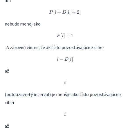
ani
[
+
P[i+D[i]+2]
[
]
+
2
]
P
i
D
i
nebude menej ako
[
]
P[i]+1
+
1
P
i
. A zároveň vieme, že ak číslo pozostávajúce z cifier
−
i-D[i]
[
]
i
D
i
až
i
i
(polouzavretý interval) je menšie ako číslo pozostávajúce z
cifier
i
i
až