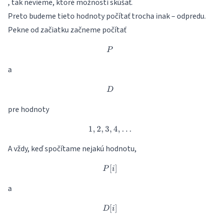
, tak nevieme, ktoré možnosti skúšať.
Preto budeme tieto hodnoty počítať trocha inak – odpredu.
Pekne od začiatku začneme počítať
P
P
a
D
D
pre hodnoty
1
,
2
,
3
,
1,2,3,4,\dots
4
,
…
A vždy, keď spočítame nejakú hodnotu,
[
P[i]
]
P
i
a
[
D[i]
]
D
i