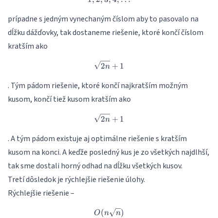
prípadne s jedným vynechaným číslom aby to pasovalo na
dĺžku dážďovky, tak dostaneme riešenie, ktoré končí číslom
kratším ako
\sqrt{2n}+1
2
+
1
n
. Tým pádom riešenie, ktoré končí najkratším možným
kusom, končí tiež kusom kratším ako
\sqrt{2n}+1
2
+
1
n
. A tým pádom existuje aj optimálne riešenie s kratším
kusom na konci. A keďže posledný kus je zo všetkých najdlhší,
tak sme dostali horný odhad na dĺžku všetkých kusov.
Tretí dôsledok je rýchlejšie riešenie úlohy.
Rýchlejšie riešenie –
(
O(n \sqrt {n})
)
O
n
n