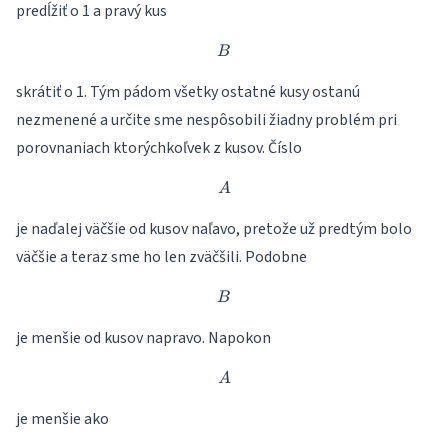
predĺžiť o 1 a pravý kus
B
B
skrátiť o 1. Tým pádom všetky ostatné kusy ostanú
nezmenené a určite sme nespôsobili žiadny problém pri
porovnaniach ktorýchkoľvek z kusov. Číslo
A
A
je naďalej väčšie od kusov naľavo, pretože už predtým bolo
väčšie a teraz sme ho len zväčšili. Podobne
B
B
je menšie od kusov napravo. Napokon
A
A
je menšie ako