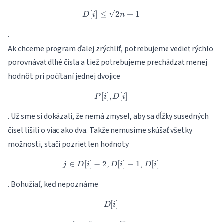
D[i] \leq \sqrt{2n}+1
[
]
≤
2
+
1
D
i
n
.
Ak chceme program ďalej zrýchliť, potrebujeme vedieť rýchlo
porovnávať dlhé čísla a tiež potrebujeme prechádzať menej
hodnôt pri počítaní jednej dvojice
[
]
,
P[i], D[i]
[
]
P
i
D
i
. Už sme si dokázali, že nemá zmysel, aby sa dĺžky susedných
čísel líšili o viac ako dva. Takže nemusíme skúšať všetky
možnosti, stačí pozrieť len hodnoty
∈
[
]
−
2
,
j \in {D[i]-2, D[i]-1, D[i]}
[
]
−
1
,
[
]
j
D
i
D
i
D
i
. Bohužiaľ, keď nepoznáme
[
D[i]
]
D
i