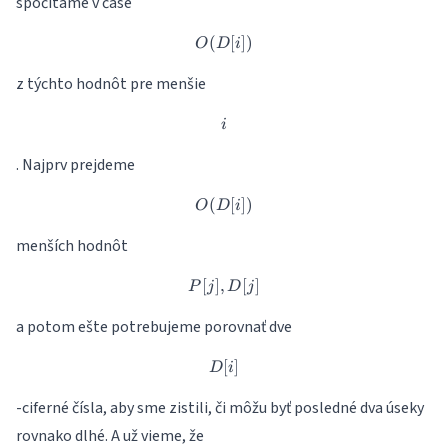
spočítame v čase
(
O(D[i])
[
])
O
D
i
z týchto hodnôt pre menšie
i
i
. Najprv prejdeme
(
O(D[i])
[
])
O
D
i
menších hodnôt
[
]
,
P[j],D[j]
[
]
P
j
D
j
a potom ešte potrebujeme porovnať dve
[
D[i]
]
D
i
-ciferné čísla, aby sme zistili, či môžu byť posledné dva úseky
rovnako dlhé. A už vieme, že