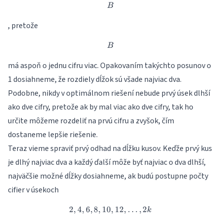
B
B
, pretože
B
B
má aspoň o jednu cifru viac. Opakovaním takýchto posunov o
1 dosiahneme, že rozdiely dĺžok sú všade najviac dva.
Podobne, nikdy v optimálnom riešení nebude prvý úsek dlhší
ako dve cifry, pretože ak by mal viac ako dve cifry, tak ho
určite môžeme rozdeliť na prvú cifru a zvyšok, čím
dostaneme lepšie riešenie.
Teraz vieme spraviť prvý odhad na dĺžku kusov. Keďže prvý kus
je dlhý najviac dva a každý ďalší môže byť najviac o dva dlhší,
najväčšie možné dĺžky dosiahneme, ak budú postupne počty
cifier v úsekoch
2
,
4
,
6
,
8
,
10
2,4,6,8,10,12,…,2k
,
12
,
…
,
2
k