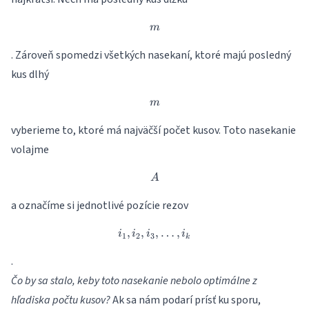
m
m
. Zároveň spomedzi všetkých nasekaní, ktoré majú posledný
kus dlhý
m
m
vyberieme to, ktoré má najväčší počet kusov. Toto nasekanie
volajme
A
A
a označíme si jednotlivé pozície rezov
,
,
i_1, i_2, i_3,\dots , i_k
,
…
,
i
i
i
i
1
2
3
k
.
Čo by sa stalo, keby toto nasekanie nebolo optimálne z
hľadiska počtu kusov?
Ak sa nám podarí prísť ku sporu,