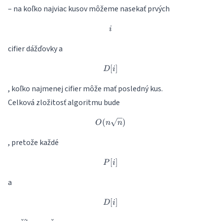
– na koľko najviac kusov môžeme nasekať prvých
i
i
cifier dážďovky a
[
D[i]
]
D
i
, koľko najmenej cifier môže mať posledný kus.
Celková zložitosť algoritmu bude
(
O(n\sqrt{n})
)
O
n
n
, pretože každé
[
P[i]
]
P
i
a
[
D[i]
]
D
i