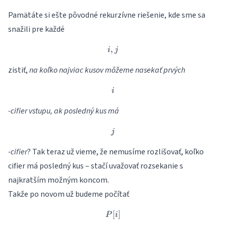
Pamätáte si ešte pôvodné rekurzívne riešenie, kde sme sa
snažili pre každé
,
i,j
i
j
zistiť,
na koľko najviac kusov môžeme nasekať prvých
i
i
-cifier vstupu, ak posledný kus má
j
j
-cifier
? Tak teraz už vieme, že nemusíme rozlišovať, koľko
cifier má posledný kus – stačí uvažovať rozsekanie s
najkratším možným koncom.
Takže po novom už budeme počítať
[
P[i]
]
P
i