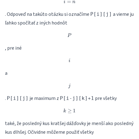
=
i=n
i
n
. Odpoveď na takúto otázku si označíme
a vieme ju
P[i][j]
ľahko spočítať z iných hodnôt
P
P
, pre iné
i
i
a
j
j
.
je maximum z
pre všetky
P[i][j]
P[i-j][k]+1
≥
k \geq 1
1
k
také, že posledný kus kratšej dážďovky je menší ako posledný
kus dlhšej. Očividne môžeme použiť všetky