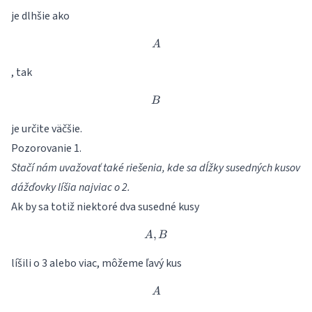
je dlhšie ako
A
A
, tak
B
B
je určite väčšie.
Pozorovanie 1.
Stačí nám uvažovať také riešenia, kde sa dĺžky susedných kusov
dážďovky líšia najviac o 2.
Ak by sa totiž niektoré dva susedné kusy
,
A,B
A
B
líšili o 3 alebo viac, môžeme ľavý kus
A
A