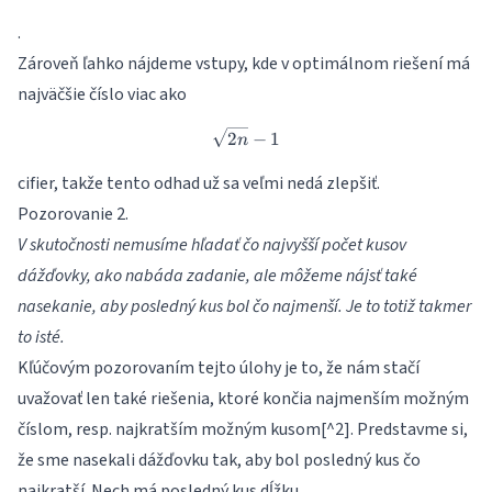
.
Zároveň ľahko nájdeme vstupy, kde v optimálnom riešení má
najväčšie číslo viac ako
\sqrt{2n}-1
2
−
1
n
cifier, takže tento odhad už sa veľmi nedá zlepšiť.
Pozorovanie 2.
V skutočnosti nemusíme hľadať čo najvyšší počet kusov
dážďovky, ako nabáda zadanie, ale môžeme nájsť také
nasekanie, aby posledný kus bol čo najmenší. Je to totiž takmer
to isté.
Kľúčovým pozorovaním tejto úlohy je to, že nám stačí
uvažovať len také riešenia, ktoré končia najmenším možným
číslom, resp. najkratším možným kusom[^2]. Predstavme si,
že sme nasekali dážďovku tak, aby bol posledný kus čo
najkratší. Nech má posledný kus dĺžku