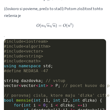
(čoskoro si povieme, prečo to stačí) Potom zložitosť tohto
riešenia je
2
(
O(n \sqrt{n} \sqrt{n}) = O(
)
=
(
)
O
n
n
n
O
n
.
#include
<iostream>
#include
<algorithm>
#include
<vector>
#include
<string>
#include
<cmath>
using
namespace
std
;
#define NEDASA -47
string
dazdovka
;
// vstup
vector
<
vector
<
int
>
>
P
;
// pocet kusov do p
// porovnaj cisla, ktore maju 'dlzka' cifie
bool
mensie
(
int
i1
,
int
i2
,
int
dlzka
)
{
for
(
int
i
=
0
;
i
<
dlzka
;
++
i
)