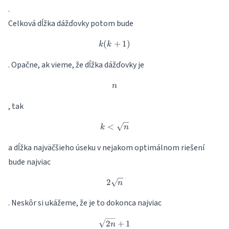
.
Celková dĺžka dážďovky potom bude
(
+
k(k+1)
1
)
k
k
. Opačne, ak vieme, že dĺžka dážďovky je
n
n
, tak
<
k < \sqrt{n}
k
n
a dĺžka najväčšieho úseku v nejakom optimálnom riešení
bude najviac
2
2\sqrt{n}
n
. Neskôr si ukážeme, že je to dokonca najviac
\sqrt{2n}+1
2
+
1
n