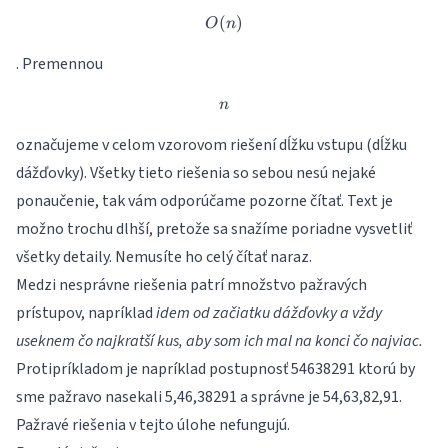
(
O(n)
)
O
n
. Premennou
n
n
označujeme v celom vzorovom riešení dĺžku vstupu (dĺžku
dážďovky). Všetky tieto riešenia so sebou nesú nejaké
ponaučenie, tak vám odporúčame pozorne čítať. Text je
možno trochu dlhší, pretože sa snažíme poriadne vysvetliť
všetky detaily. Nemusíte ho celý čítať naraz.
Medzi nesprávne riešenia patrí množstvo pažravých
prístupov, napríklad
idem od začiatku dážďovky a vždy
useknem čo najkratší kus, aby som ich mal na konci čo najviac.
Protipríkladom je napríklad postupnosť 54638291 ktorú by
sme pažravo nasekali 5,46,38291 a správne je 54,63,82,91.
Pažravé riešenia v tejto úlohe nefungujú.