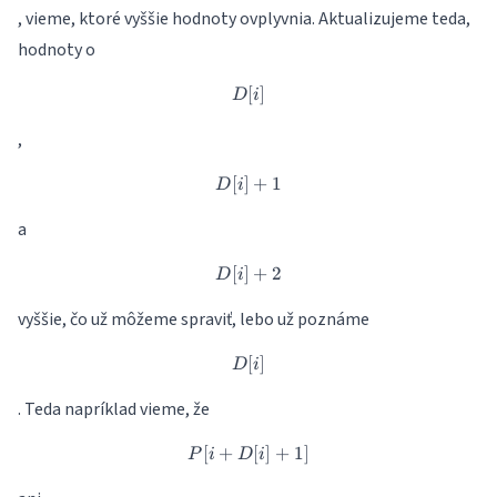
, vieme, ktoré vyššie hodnoty ovplyvnia. Aktualizujeme teda,
hodnoty o
[
D[i]
]
D
i
,
[
]
D[i]+1
+
1
D
i
a
[
]
D[i]+2
+
2
D
i
vyššie, čo už môžeme spraviť, lebo už poznáme
[
D[i]
]
D
i
. Teda napríklad vieme, že
[
+
P[i+D[i]+1]
[
]
+
1
]
P
i
D
i