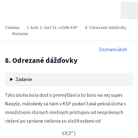
Zadania
1. kolo 2. časť 33. ročník KSP
8. Odrezané dážďovky
Riešenie
Zoznam úloh
8. Odrezané dážďovky
Zadanie
Táto úloha bola dosť o premýšľaní a to bolo na nej super.
Navyše, málokedy sa nám v KSP podarí taká pekná úloha s
množstvom rôznych možných prístupov od nesprávnych
riešení po správne riešenia so zložitosťami od
(
2
O(2^n)
)
n
O