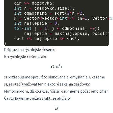
cin
>>
dazdovka
;
int
n
=
dazdovka
.
size
();
int
odmocnina
=
sqrt
(
2
*
n
)
+
2
;
P
=
vector
<
vector
<
int
>
>
(
n
+
1
,
vector
<
i
int
najlepsie
=
0
;
for
(
int
j
=
1
;
j
<
odmocnina
;
++
j
)
najlepsie
=
max
(
najlepsie
,
pocet
(
n
,
cout
<<
najlepsie
<<
endl
;
}
Príprava na rýchlejšie riešenie
Na rýchlejšie riešenia ako
2
(
O(n^2)
)
O
n
si potrebujeme spraviť to sľubované premýšľanie. Ukážeme
si, že stačí uvažovať len niektoré sekania dážďovky.
Mimochodom, dĺžkou kusu/čísla rozumieme počet jeho cifier.
Často budeme využívať fakt, že ak číslo
B
B