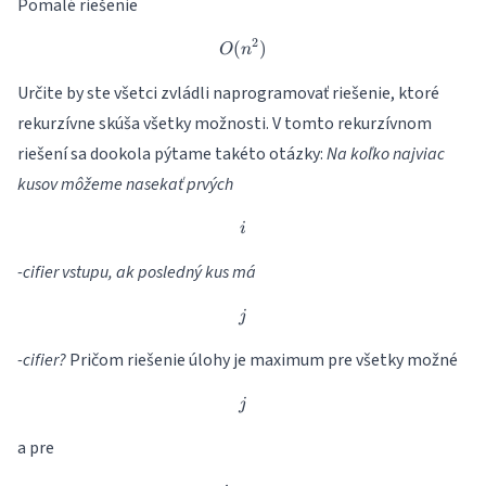
Pomalé riešenie
2
(
O(n^2)
)
O
n
Určite by ste všetci zvládli naprogramovať riešenie, ktoré
rekurzívne skúša všetky možnosti. V tomto rekurzívnom
riešení sa dookola pýtame takéto otázky:
Na koľko najviac
kusov môžeme nasekať prvých
i
i
-cifier vstupu, ak posledný kus má
j
j
-cifier?
Pričom riešenie úlohy je maximum pre všetky možné
j
j
a pre