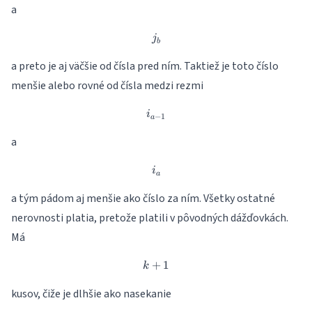
a
j_b
j
b
a preto je aj väčšie od čísla pred ním. Taktiež je toto číslo
menšie alebo rovné od čísla medzi rezmi
i_{a-1}
i
−
1
a
a
i_a
i
a
a tým pádom aj menšie ako číslo za ním. Všetky ostatné
nerovnosti platia, pretože platili v pôvodných dážďovkách.
Má
+
k+1
1
k
kusov, čiže je dlhšie ako nasekanie