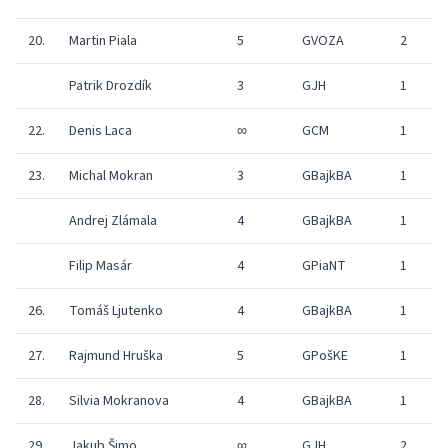
20.
Martin Piala
5
GVOZA
2
Patrik Drozdík
3
GJH
1
22.
Denis Laca
∞
GCM
1
23.
Michal Mokran
3
GBajkBA
1
Andrej Zlámala
4
GBajkBA
1
Filip Masár
4
GPiaNT
1
26.
Tomáš Ljutenko
4
GBajkBA
1
27.
Rajmund Hruška
5
GPošKE
1
28.
Silvia Mokranova
4
GBajkBA
1
29.
Jakub Šimo
∞
GJH
2