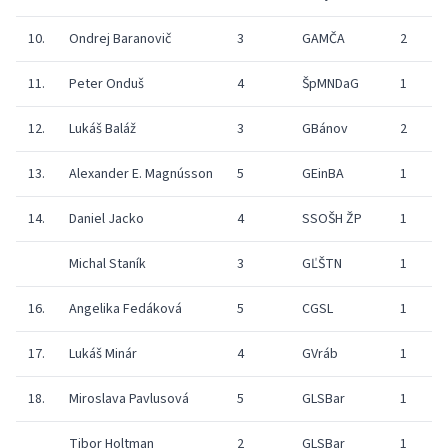
10.
Ondrej Baranovič
3
GAMČA
2
11.
Peter Onduš
4
ŠpMNDaG
1
12.
Lukáš Baláž
3
GBánov
2
13.
Alexander E. Magnússon
5
GEinBA
1
14.
Daniel Jacko
4
SSOŠH ŽP
1
Michal Staník
3
GĽŠTN
1
16.
Angelika Fedáková
5
CGSL
1
17.
Lukáš Minár
4
GVráb
1
18.
Miroslava Pavlusová
5
GLSBar
1
Tibor Holtman
2
GLSBar
1