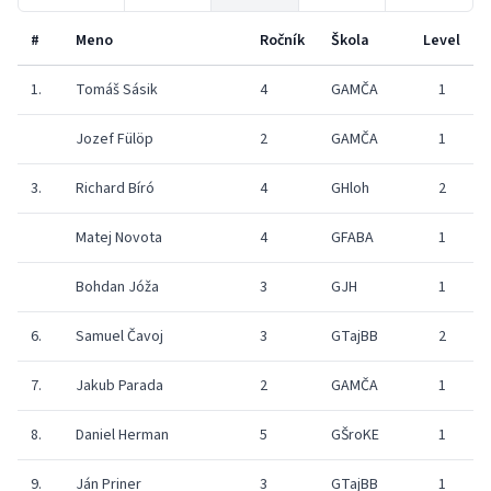
#
Meno
Ročník
Škola
Level
1.
Tomáš Sásik
4
GAMČA
1
Jozef Fülöp
2
GAMČA
1
3.
Richard Bíró
4
GHloh
2
Matej Novota
4
GFABA
1
Bohdan Jóža
3
GJH
1
6.
Samuel Čavoj
3
GTajBB
2
7.
Jakub Parada
2
GAMČA
1
8.
Daniel Herman
5
GŠroKE
1
9.
Ján Priner
3
GTajBB
1